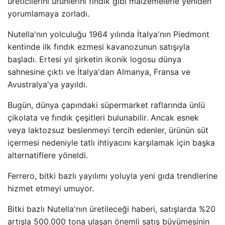
üreticilerini ürünlerini fındık gibi malzemelerle yeniden
yorumlamaya zorladı.
Nutella'nın yolculuğu 1964 yılında İtalya'nın Piedmont
kentinde ilk fındık ezmesi kavanozunun satışıyla
başladı. Ertesi yıl şirketin ikonik logosu dünya
sahnesine çıktı ve İtalya'dan Almanya, Fransa ve
Avustralya'ya yayıldı.
Bugün, dünya çapındaki süpermarket raflarında ünlü
çikolata ve fındık çeşitleri bulunabilir. Ancak esnek
veya laktozsuz beslenmeyi tercih edenler, ürünün süt
içermesi nedeniyle tatlı ihtiyacını karşılamak için başka
alternatiflere yöneldi.
Ferrero, bitki bazlı yayılımı yoluyla yeni gıda trendlerine
hizmet etmeyi umuyor.
Bitki bazlı Nutella'nın üretileceği haberi, satışlarda %20
artışla 500.000 tona ulaşan önemli satış büyümesinin