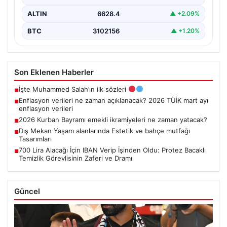
ALTIN
6628.4
▲ +2.09%
BTC
3102156
▲ +1.20%
Son Eklenen Haberler
İşte Muhammed Salah’ın ilk sözleri
■
Enflasyon verileri ne zaman açıklanacak? 2026 TÜİK mart ayı
■
enflasyon verileri
2026 Kurban Bayramı emekli ikramiyeleri ne zaman yatacak?
■
Dış Mekan Yaşam alanlarında Estetik ve bahçe mutfağı
■
Tasarımları
700 Lira Alacağı İçin IBAN Verip İşinden Oldu: Protez Bacaklı
■
Temizlik Görevlisinin Zaferi ve Dramı
Güncel