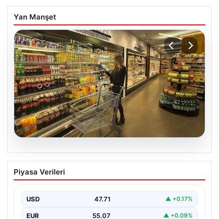
Yan Manşet
05.08.2026
Enflasyon verileri ne zaman
Piyasa Verileri
açıklanacak? 2026 TÜİK mart ayı
enflasyon verileri
USD
47.71
▲ +0.17%
EUR
55.07
▲ +0.09%