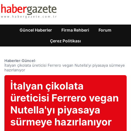
Güncel Haberler
Firma Rehberi
Forum
Çerez Politikası
Haberler
›
Güncel
›
İtalyan çikolata üreticisi Ferrero vegan Nutella'yı piyasaya sürmeye
hazırlanıyor
İtalyan çikolata
üreticisi Ferrero vegan
Nutella'yı piyasaya
sürmeye hazırlanıyor