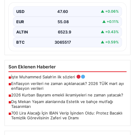
enflasyon verileri
USD
47.60
▲ +0.06%
EUR
55.08
▲ +0.11%
ALTIN
6523.9
▲ +0.43%
BTC
3065517
▲ +0.59%
Son Eklenen Haberler
İşte Muhammed Salah’ın ilk sözleri
■
Enflasyon verileri ne zaman açıklanacak? 2026 TÜİK mart ayı
■
enflasyon verileri
2026 Kurban Bayramı emekli ikramiyeleri ne zaman yatacak?
■
Dış Mekan Yaşam alanlarında Estetik ve bahçe mutfağı
■
Tasarımları
700 Lira Alacağı İçin IBAN Verip İşinden Oldu: Protez Bacaklı
■
Temizlik Görevlisinin Zaferi ve Dramı