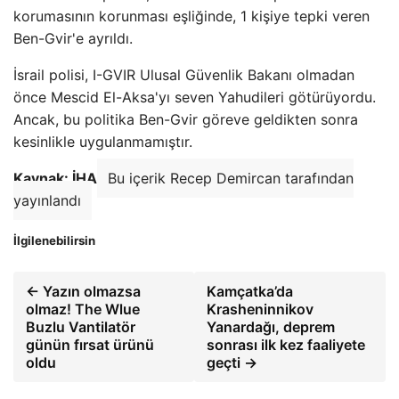
korumasının korunması eşliğinde, 1 kişiye tepki veren
Ben-Gvir'e ayrıldı.
İsrail polisi, I-GVIR Ulusal Güvenlik Bakanı olmadan
önce Mescid El-Aksa'yı seven Yahudileri götürüyordu.
Ancak, bu politika Ben-Gvir göreve geldikten sonra
kesinlikle uygulanmamıştır.
Kaynak: İHA
Bu içerik Recep Demircan tarafından
yayınlandı
İlgilenebilirsin
← Yazın olmazsa
Kamçatka’da
olmaz! The Wlue
Krasheninnikov
Buzlu Vantilatör
Yanardağı, deprem
günün fırsat ürünü
sonrası ilk kez faaliyete
oldu
geçti →