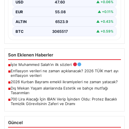
USD
47.60
▲ +0.06%
EUR
55.08
▲ +0.11%
ALTIN
6523.9
▲ +0.43%
BTC
3065517
▲ +0.59%
Son Eklenen Haberler
İşte Muhammed Salah’ın ilk sözleri
■
Enflasyon verileri ne zaman açıklanacak? 2026 TÜİK mart ayı
■
enflasyon verileri
2026 Kurban Bayramı emekli ikramiyeleri ne zaman yatacak?
■
Dış Mekan Yaşam alanlarında Estetik ve bahçe mutfağı
■
Tasarımları
700 Lira Alacağı İçin IBAN Verip İşinden Oldu: Protez Bacaklı
■
Temizlik Görevlisinin Zaferi ve Dramı
Güncel