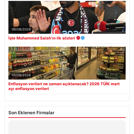
06/08/2026
İşte Muhammed Salah’ın ilk sözleri
05/08/2026
Enflasyon verileri ne zaman açıklanacak? 2026 TÜİK mart
ayı enflasyon verileri
Son Eklenen Firmalar
Hastaş Beton
26/05/2026