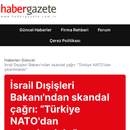
Güncel Haberler
Firma Rehberi
Forum
Çerez Politikası
Haberler
›
Güncel
›
İsrail Dışişleri Bakanı'ndan skandal çağrı: “Türkiye NATO'dan
çıkarılmalıdır”
İsrail Dışişleri
Bakanı'ndan skandal
çağrı: “Türkiye
NATO'dan