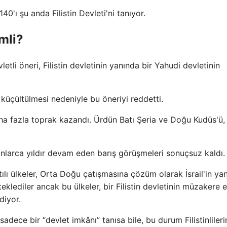
0'ı şu anda Filistin Devleti'ni tanıyor.
mli?
letli öneri, Filistin devletinin yanında bir Yahudi devletinin
n küçültülmesi nedeniyle bu öneriyi reddetti.
daha fazla toprak kazandı. Ürdün Batı Şeria ve Doğu Kudüs'ü,
 onlarca yıldır devam eden barış görüşmeleri sonuçsuz kaldı.
atılı ülkeler, Orta Doğu çatışmasına çözüm olarak İsrail'in ya
steklediler ancak bu ülkeler, bir Filistin devletinin müzakere 
diyor.
adece bir “devlet imkânı” tanısa bile, bu durum Filistinlileri