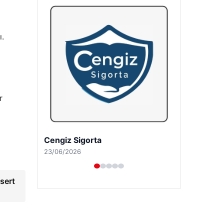
ı.
r
Hastaş Beton
26/05/2026
sert