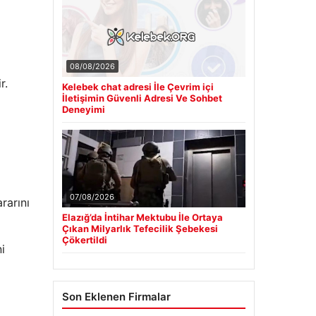
08/08/2026
r.
Kelebek chat adresi İle Çevrim içi
İletişimin Güvenli Adresi Ve Sohbet
Deneyimi
07/08/2026
rarını
Elazığ’da İntihar Mektubu İle Ortaya
Çıkan Milyarlık Tefecilik Şebekesi
Çökertildi
i
Son Eklenen Firmalar