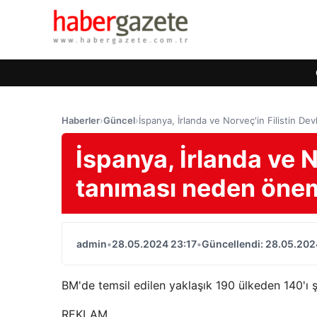
Haberler
›
Güncel
›
İspanya, İrlanda ve Norveç'in Filistin Dev
İspanya, İrlanda ve No
tanıması neden önem
admin
•
28.05.2024 23:17
•
Güncellendi: 28.05.202
BM'de temsil edilen yaklaşık 190 ülkeden 140'ı şu
REKLAM