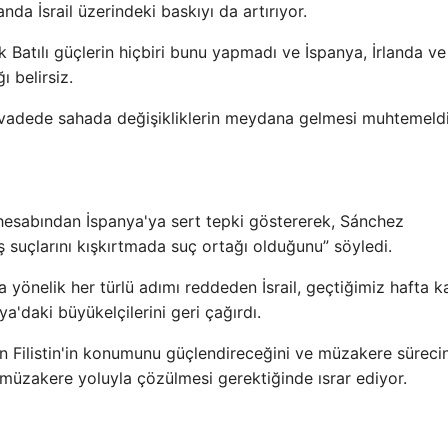
da İsrail üzerindeki baskıyı da artırıyor.
ük Batılı güçlerin hiçbiri bunu yapmadı ve İspanya, İrlanda ve
 belirsiz.
a vadede sahada değişikliklerin meydana gelmesi muhtemeldi
a hesabından İspanya'ya sert tepki göstererek, Sánchez
ş suçlarını kışkırtmada suç ortağı olduğunu” söyledi.
a yönelik her türlü adımı reddeden İsrail, geçtiğimiz hafta ka
a'daki büyükelçilerini geri çağırdı.
in Filistin'in konumunu güçlendireceğini ve müzakere sürecin
n müzakere yoluyla çözülmesi gerektiğinde ısrar ediyor.