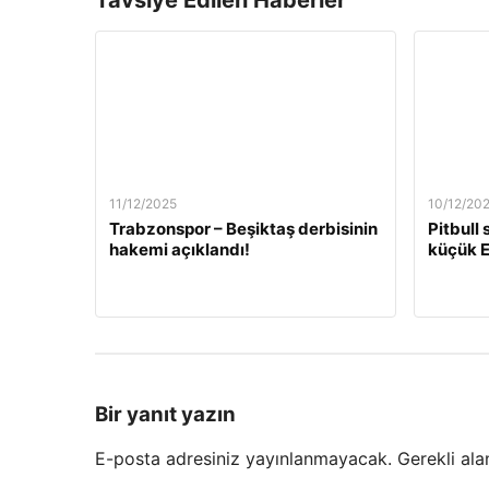
Tavsiye Edilen Haberler
11/12/2025
10/12/20
Trabzonspor – Beşiktaş derbisinin
Pitbull
hakemi açıklandı!
küçük E
Bir yanıt yazın
E-posta adresiniz yayınlanmayacak.
Gerekli ala