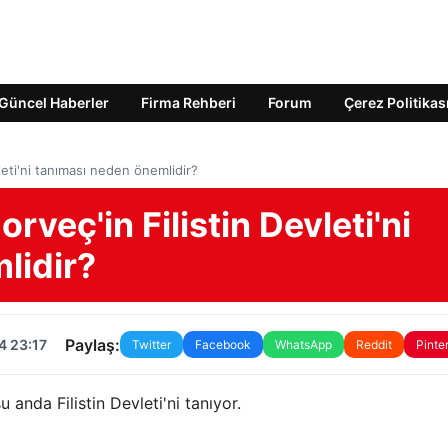
Güncel Haberler
Firma Rehberi
Forum
Çerez Politikas
leti'ni tanıması neden önemlidir?
rveç'in Filistin Devleti'ni
lidir?
Paylaş:
4 23:17
Twitter
Facebook
WhatsApp
Reddit
Pinte
 anda Filistin Devleti'ni tanıyor.