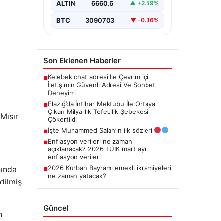
ALTIN
6660.6
▲ +2.59%
Yaşamına son veren bir…
BTC
3090703
▼ -0.36%
Son Eklenen Haberler
Kelebek chat adresi İle Çevrim içi
■
İletişimin Güvenli Adresi Ve Sohbet
Deneyimi
Elazığ’da İntihar Mektubu İle Ortaya
■
Çıkan Milyarlık Tefecilik Şebekesi
 Mısır
Çökertildi
İşte Muhammed Salah’ın ilk sözleri
■
Enflasyon verileri ne zaman
■
açıklanacak? 2026 TÜİK mart ayı
enflasyon verileri
2026 Kurban Bayramı emekli ikramiyeleri
nında
■
ne zaman yatacak?
edilmiş
Güncel
n