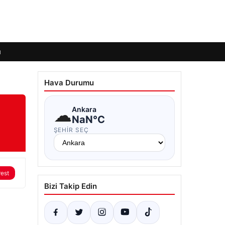
ı
Hava Durumu
☁
Ankara
NaN°C
ŞEHIR SEÇ
rest
Bizi Takip Edin