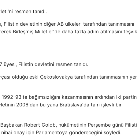
leti'ni resmen tanıdı.
ı, Filistin devletinin diğer AB ülkeleri tarafından tanınmasını
tirerek Birleşmiş Milletler'de daha fazla adım atılmasını teşvi
üyesi, Filistin devletini resmen tanıdı.
arçası olduğu eski Çekoslovakya tarafından tanınmasının yen
n 1992-93'te bağımsızlığını kazanmasının ardından iki partin
evletinin 2006'dan bu yana Bratislava'da tam işlevli bir
. Başbakan Robert Golob, hükümetinin Perşembe günü Filist
 nihai onay için Parlamentoya göndereceğini söyledi.