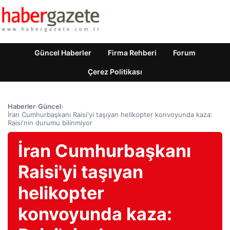
Güncel Haberler
Firma Rehberi
Forum
Çerez Politikası
Haberler
›
Güncel
›
İran Cumhurbaşkanı Raisi'yi taşıyan helikopter konvoyunda kaza:
Raisi'nin durumu bilinmiyor
İran Cumhurbaşkanı
Raisi'yi taşıyan
helikopter
konvoyunda kaza: