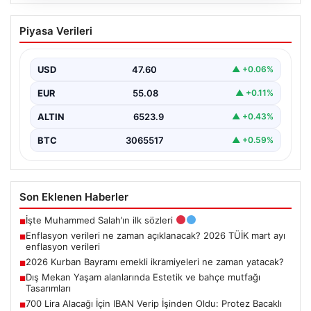
05.08.2026
Enflasyon verileri ne zaman
Piyasa Verileri
açıklanacak? 2026 TÜİK mart ayı
enflasyon verileri
USD
47.60
▲ +0.06%
EUR
55.08
▲ +0.11%
ALTIN
6523.9
▲ +0.43%
BTC
3065517
▲ +0.59%
Son Eklenen Haberler
İşte Muhammed Salah’ın ilk sözleri
■
Enflasyon verileri ne zaman açıklanacak? 2026 TÜİK mart ayı
■
enflasyon verileri
2026 Kurban Bayramı emekli ikramiyeleri ne zaman yatacak?
■
Dış Mekan Yaşam alanlarında Estetik ve bahçe mutfağı
■
Tasarımları
700 Lira Alacağı İçin IBAN Verip İşinden Oldu: Protez Bacaklı
■