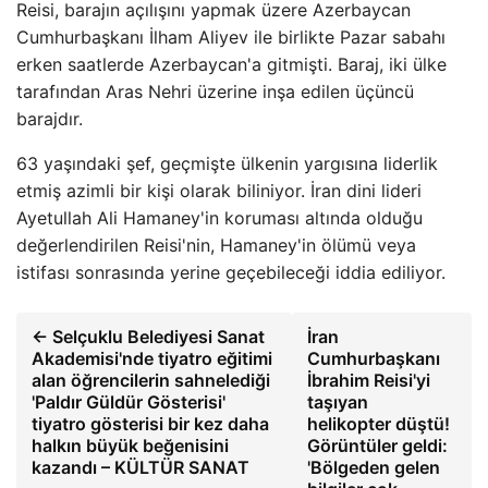
Reisi, barajın açılışını yapmak üzere Azerbaycan
Cumhurbaşkanı İlham Aliyev ile birlikte Pazar sabahı
erken saatlerde Azerbaycan'a gitmişti. Baraj, iki ülke
tarafından Aras Nehri üzerine inşa edilen üçüncü
barajdır.
63 yaşındaki şef, geçmişte ülkenin yargısına liderlik
etmiş azimli bir kişi olarak biliniyor. İran dini lideri
Ayetullah Ali Hamaney'in koruması altında olduğu
değerlendirilen Reisi'nin, Hamaney'in ölümü veya
istifası sonrasında yerine geçebileceği iddia ediliyor.
← Selçuklu Belediyesi Sanat
İran
Akademisi'nde tiyatro eğitimi
Cumhurbaşkanı
alan öğrencilerin sahnelediği
İbrahim Reisi'yi
'Paldır Güldür Gösterisi'
taşıyan
tiyatro gösterisi bir kez daha
helikopter düştü!
halkın büyük beğenisini
Görüntüler geldi:
kazandı – KÜLTÜR SANAT
'Bölgeden gelen