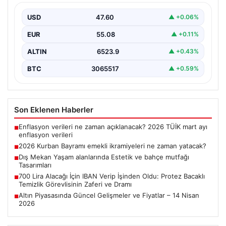
2026 Kurban Bayramı yaklaşırken, yaklaşık 17 milyon
emekli vatandaşın dikkati bayram ikramiyesi
USD
47.60
▲ +0.06%
ödemelerine çevrildi.…
EUR
55.08
▲ +0.11%
ALTIN
6523.9
▲ +0.43%
BTC
3065517
▲ +0.59%
Son Eklenen Haberler
Enflasyon verileri ne zaman açıklanacak? 2026 TÜİK mart ayı
■
enflasyon verileri
2026 Kurban Bayramı emekli ikramiyeleri ne zaman yatacak?
■
Dış Mekan Yaşam alanlarında Estetik ve bahçe mutfağı
■
Tasarımları
700 Lira Alacağı İçin IBAN Verip İşinden Oldu: Protez Bacaklı
■
Temizlik Görevlisinin Zaferi ve Dramı
Altın Piyasasında Güncel Gelişmeler ve Fiyatlar – 14 Nisan
■
2026