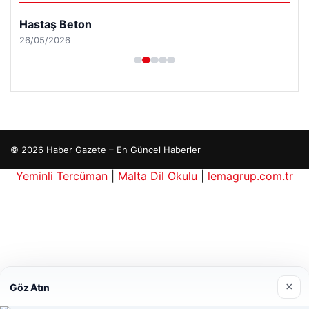
Hastaş Beton
26/05/2026
© 2026 Haber Gazete – En Güncel Haberler
Yeminli Tercüman
|
Malta Dil Okulu
|
lemagrup.com.tr
his güncel giriş
 Maç İzle
erbahis giriş
betcio
×
Göz Atın