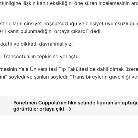
etkinliğine ilişkin kanıt eksikliğini öne süren incelemesinin a
astırıcıların cinsiyet hoşnutsuzluğu ve cinsiyet uyumsuzluğu 
erli kanıt bulunmadığını ortaya çıkardı” dedi.
katli ve dikkatli davranmalıyız.”
 TransActual'ın tepkisine yol açtı.
mesinin Yale Üniversitesi Tıp Fakültesi de dahil olmak üzer
i” söyledi ve şunları söyledi: “Trans bireylerin güvenliği ve
Yönetmen Coppola'nın film setinde figüranları öptüğ
görüntüler ortaya çıktı →