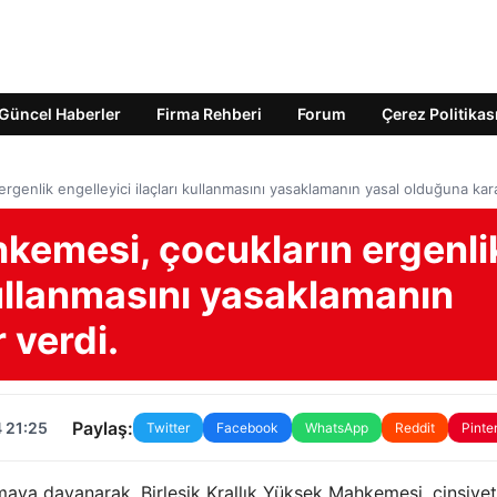
Güncel Haberler
Firma Rehberi
Forum
Çerez Politikas
genlik engelleyici ilaçları kullanmasını yasaklamanın yasal olduğuna kara
kemesi, çocukların ergenli
 kullanmasını yasaklamanın
 verdi.
Paylaş:
 21:25
Twitter
Facebook
WhatsApp
Reddit
Pinte
rmaya dayanarak, Birleşik Krallık Yüksek Mahkemesi, cinsiyet