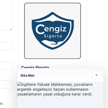
Cengiz Sigorta
23/06/2026
×
Göz Atın
n.