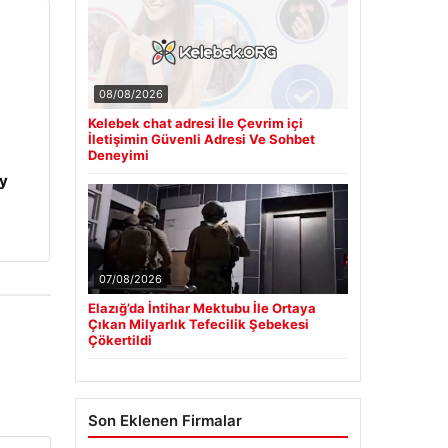
08/08/2026
Kelebek chat adresi İle Çevrim içi
İletişimin Güvenli Adresi Ve Sohbet
Deneyimi
y
07/08/2026
Elazığ’da İntihar Mektubu İle Ortaya
Çıkan Milyarlık Tefecilik Şebekesi
Çökertildi
Son Eklenen Firmalar