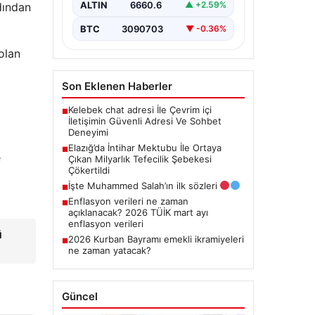
ALTIN
6660.6
▲ +2.59%
rdından
Yaşamına son veren bir…
BTC
3090703
▼ -0.36%
olan
Son Eklenen Haberler
Kelebek chat adresi İle Çevrim içi
■
İletişimin Güvenli Adresi Ve Sohbet
Deneyimi
Elazığ’da İntihar Mektubu İle Ortaya
■
e
Çıkan Milyarlık Tefecilik Şebekesi
Çökertildi
İşte Muhammed Salah’ın ilk sözleri
■
Enflasyon verileri ne zaman
■
açıklanacak? 2026 TÜİK mart ayı
enflasyon verileri
ü
2026 Kurban Bayramı emekli ikramiyeleri
■
ne zaman yatacak?
Güncel