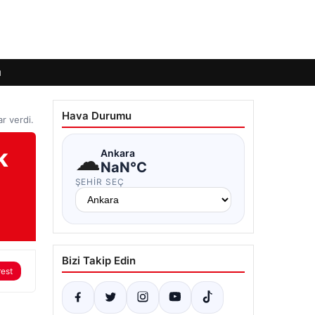
ı
Hava Durumu
r verdi.
k
☁
Ankara
NaN°C
ŞEHIR SEÇ
Bizi Takip Edin
rest