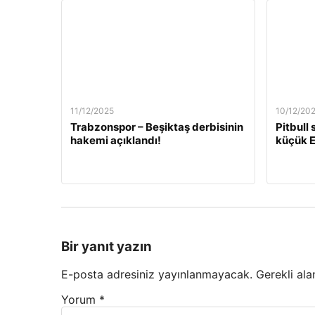
11/12/2025
10/12/20
Trabzonspor – Beşiktaş derbisinin
Pitbull
hakemi açıklandı!
küçük E
Bir yanıt yazın
E-posta adresiniz yayınlanmayacak.
Gerekli ala
Yorum
*