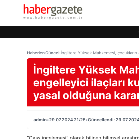
Haberler
›
Güncel
›
İngiltere Yüksek Mahkemesi, çocukların er
İngiltere Yüksek Mah
engelleyici ilaçları
yasal olduğuna karar
admin
•
29.07.2024 21:25
•
Güncellendi: 29.07.2024
“Cass incelemesi” olarak bilinen bilimsel araştı