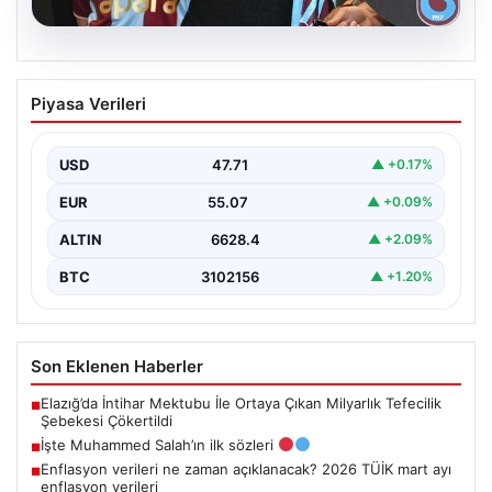
06.08.2026
İşte Muhammed Salah’ın ilk sözleri
Piyasa Verileri
USD
47.71
▲ +0.17%
EUR
55.07
▲ +0.09%
ALTIN
6628.4
▲ +2.09%
BTC
3102156
▲ +1.20%
Son Eklenen Haberler
Elazığ’da İntihar Mektubu İle Ortaya Çıkan Milyarlık Tefecilik
■
Şebekesi Çökertildi
İşte Muhammed Salah’ın ilk sözleri
■
Enflasyon verileri ne zaman açıklanacak? 2026 TÜİK mart ayı
■
enflasyon verileri