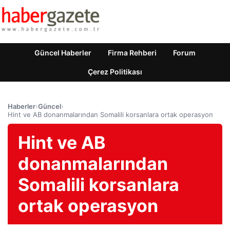
Güncel Haberler
Firma Rehberi
Forum
Çerez Politikası
Haberler
›
Güncel
›
Hint ve AB donanmalarından Somalili korsanlara ortak operasyon
Hint ve AB
donanmalarından
Somalili korsanlara
ortak operasyon