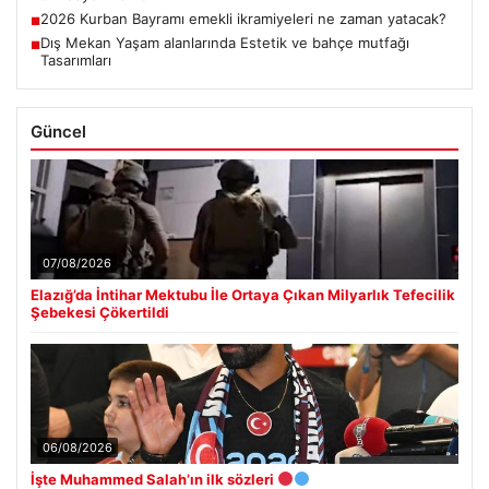
2026 Kurban Bayramı emekli ikramiyeleri ne zaman yatacak?
■
Dış Mekan Yaşam alanlarında Estetik ve bahçe mutfağı
■
Tasarımları
Güncel
07/08/2026
Elazığ’da İntihar Mektubu İle Ortaya Çıkan Milyarlık Tefecilik
Şebekesi Çökertildi
06/08/2026
İşte Muhammed Salah’ın ilk sözleri