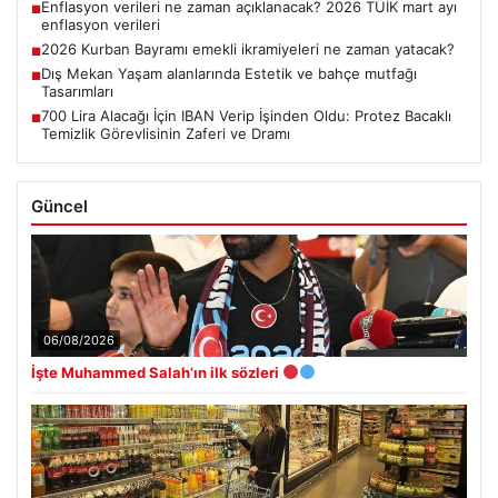
Enflasyon verileri ne zaman açıklanacak? 2026 TÜİK mart ayı
■
enflasyon verileri
2026 Kurban Bayramı emekli ikramiyeleri ne zaman yatacak?
■
Dış Mekan Yaşam alanlarında Estetik ve bahçe mutfağı
■
Tasarımları
700 Lira Alacağı İçin IBAN Verip İşinden Oldu: Protez Bacaklı
■
Temizlik Görevlisinin Zaferi ve Dramı
Güncel
06/08/2026
İşte Muhammed Salah’ın ilk sözleri