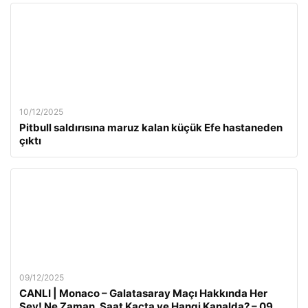
10/12/2025
Pitbull saldırısına maruz kalan küçük Efe hastaneden
çıktı
09/12/2025
CANLI | Monaco – Galatasaray Maçı Hakkında Her
Şey! Ne Zaman, Saat Kaçta ve Hangi Kanalda? – 09