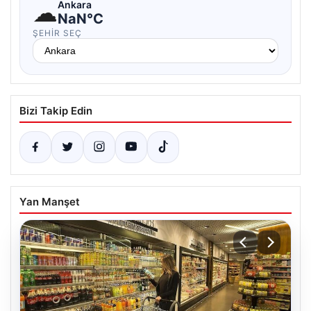
☁
Ankara
NaN°C
ŞEHIR SEÇ
Bizi Takip Edin
Yan Manşet