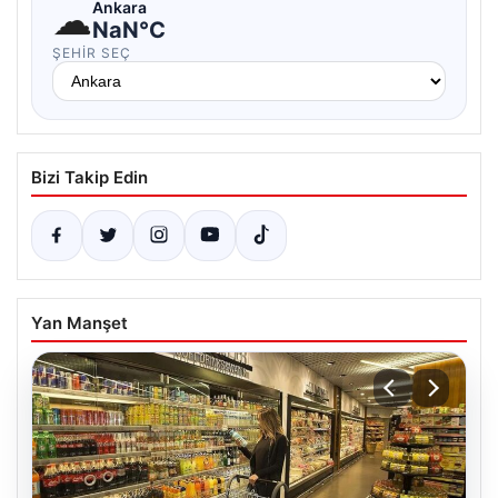
☁
Ankara
NaN°C
ŞEHIR SEÇ
Bizi Takip Edin
Yan Manşet