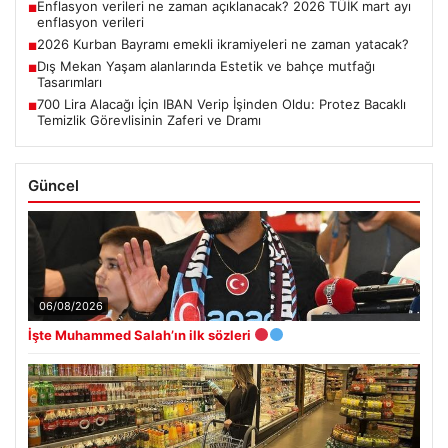
Enflasyon verileri ne zaman açıklanacak? 2026 TÜİK mart ayı
■
enflasyon verileri
2026 Kurban Bayramı emekli ikramiyeleri ne zaman yatacak?
■
Dış Mekan Yaşam alanlarında Estetik ve bahçe mutfağı
■
Tasarımları
700 Lira Alacağı İçin IBAN Verip İşinden Oldu: Protez Bacaklı
■
Temizlik Görevlisinin Zaferi ve Dramı
Güncel
06/08/2026
İşte Muhammed Salah’ın ilk sözleri