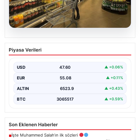
05.08.2026
Enflasyon verileri ne zaman
Piyasa Verileri
açıklanacak? 2026 TÜİK mart ayı
enflasyon verileri
USD
47.60
▲ +0.06%
EUR
55.08
▲ +0.11%
ALTIN
6523.9
▲ +0.43%
BTC
3065517
▲ +0.59%
Son Eklenen Haberler
İşte Muhammed Salah’ın ilk sözleri
■