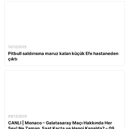
10/12/2025
Pitbull saldırısına maruz kalan küçük Efe hastaneden
çıktı
09/12/2025
CANLI | Monaco – Galatasaray Maçı Hakkında Her
Şey! Ne Zaman, Saat Kaçta ve Hangi Kanalda? – 09