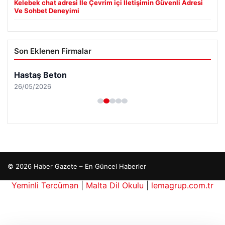
Kelebek chat adresi İle Çevrim içi İletişimin Güvenli Adresi
Ve Sohbet Deneyimi
Son Eklenen Firmalar
Hastaş Beton
26/05/2026
© 2026 Haber Gazete – En Güncel Haberler
iteleri
Yeminli Tercüman
|
Malta Dil Okulu
|
lemagrup.com.tr
p escort
p escort
p escort
p escort
p escort
ahis güncel giriş
o
ı Maç İzle
perbahis giriş