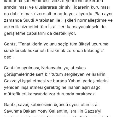
iktidarına son verilmesi, Gazze Şeridi'nin askerden
arındırılması ve uluslararası bir sivil idarenin kurulması
da dahil olmak üzere altı madde yer alıyordu. Plan aynı
zamanda Suudi Arabistan ile ilişkileri normalleştirme ve
askerlik hizmetini tüm İsraillileri kapsayacak şekilde
genişletme çabalarını da destekliyor.
Gantz, “Fanatiklerin yolunu seçip tüm ülkeyi uçuruma
sürüklersek hükümeti bırakmak zorunda kalacağız”
dedi.
Gantz'ın ayrılması, Netanyahu'yu, ateşkes
görüşmelerinde sert bir tutum sergileyen ve İsrail'in
Gazze'yi işgal etmesi ve burada Yahudi yerleşimlerini
yeniden inşa etmesi gerektiğine inanan aşırı sağcı
müttefikleri karşısında zor durumda bırakacak.
Gantz, savaş kabinesinin üçüncü üyesi olan İsrail
Savunma Bakanı Yoav Gallant'ın, İsrail'in Gazze'yi