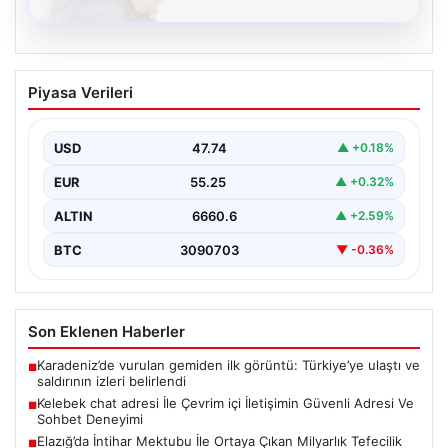
08.08.2026
Kelebek chat adresi İle Çevrim içi
Piyasa Verileri
İletişimin Güvenli Adresi Ve Sohbet
Deneyimi
USD
47.74
▲ +0.18%
Dijital çağında bireylerin seviyeli bir şekilde iletişim
sağlaması ciddi bir değer taşımaktadır. Halen birçok…
EUR
55.25
▲ +0.32%
ALTIN
6660.6
▲ +2.59%
BTC
3090703
▼ -0.36%
Son Eklenen Haberler
Karadeniz’de vurulan gemiden ilk görüntü: Türkiye’ye ulaştı ve
■
saldırının izleri belirlendi
Kelebek chat adresi İle Çevrim içi İletişimin Güvenli Adresi Ve
■
Sohbet Deneyimi
Elazığ’da İntihar Mektubu İle Ortaya Çıkan Milyarlık Tefecilik
■