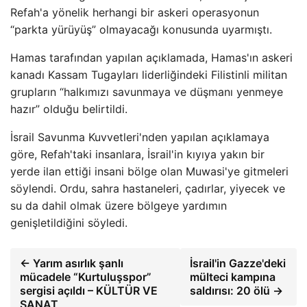
Refah'a yönelik herhangi bir askeri operasyonun
“parkta yürüyüş” olmayacağı konusunda uyarmıştı.
Hamas tarafından yapılan açıklamada, Hamas'ın askeri
kanadı Kassam Tugayları liderliğindeki Filistinli militan
grupların “halkımızı savunmaya ve düşmanı yenmeye
hazır” olduğu belirtildi.
İsrail Savunma Kuvvetleri'nden yapılan açıklamaya
göre, Refah'taki insanlara, İsrail'in kıyıya yakın bir
yerde ilan ettiği insani bölge olan Muwasi'ye gitmeleri
söylendi. Ordu, sahra hastaneleri, çadırlar, yiyecek ve
su da dahil olmak üzere bölgeye yardımın
genişletildiğini söyledi.
← Yarım asırlık şanlı
İsrail'in Gazze'deki
mücadele “Kurtuluşspor”
mülteci kampına
sergisi açıldı – KÜLTÜR VE
saldırısı: 20 ölü →
SANAT