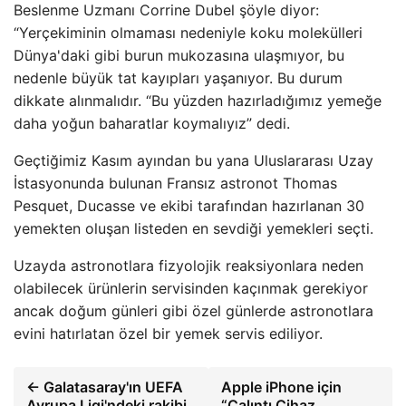
Beslenme Uzmanı Corrine Dubel şöyle diyor:
“Yerçekiminin olmaması nedeniyle koku molekülleri
Dünya'daki gibi burun mukozasına ulaşmıyor, bu
nedenle büyük tat kayıpları yaşanıyor. Bu durum
dikkate alınmalıdır. “Bu yüzden hazırladığımız yemeğe
daha yoğun baharatlar koymalıyız” dedi.
Geçtiğimiz Kasım ayından bu yana Uluslararası Uzay
İstasyonunda bulunan Fransız astronot Thomas
Pesquet, Ducasse ve ekibi tarafından hazırlanan 30
yemekten oluşan listeden en sevdiği yemekleri seçti.
Uzayda astronotlara fizyolojik reaksiyonlara neden
olabilecek ürünlerin servisinden kaçınmak gerekiyor
ancak doğum günleri gibi özel günlerde astronotlara
evini hatırlatan özel bir yemek servis ediliyor.
← Galatasaray'ın UEFA
Apple iPhone için
Avrupa Ligi'ndeki rakibi
“Çalıntı Cihaz