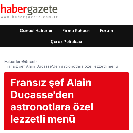
Güncel Haberler
Firma Rehberi
Forum
Çerez Politikası
Haberler
›
Güncel
›
Fransız şef Alain Ducasse'den astronotlara özel lezzetli menü
Fransız şef Alain
Ducasse'den
astronotlara özel
lezzetli menü