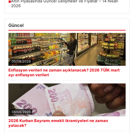
Altın Piyasasında Güncel Gelişmeler ve Fiyatlar – 14 Nisan
■
2026
Güncel
05/08/2026
Enflasyon verileri ne zaman açıklanacak? 2026 TÜİK mart
ayı enflasyon verileri
05/08/2026
2026 Kurban Bayramı emekli ikramiyeleri ne zaman
yatacak?