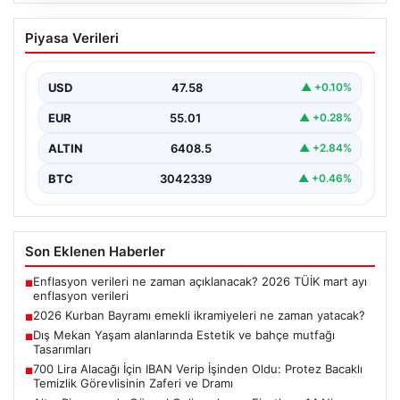
2026 Kurban Bayramı emekli
Piyasa Verileri
ikramiyeleri ne zaman yatacak?
2026 Kurban Bayramı yaklaşırken, yaklaşık 17 milyon
emekli vatandaşın dikkati bayram ikramiyesi
USD
47.58
▲ +0.10%
ödemelerine çevrildi.…
EUR
55.01
▲ +0.28%
ALTIN
6408.5
▲ +2.84%
BTC
3042339
▲ +0.46%
Son Eklenen Haberler
Enflasyon verileri ne zaman açıklanacak? 2026 TÜİK mart ayı
■
enflasyon verileri
2026 Kurban Bayramı emekli ikramiyeleri ne zaman yatacak?
■
Dış Mekan Yaşam alanlarında Estetik ve bahçe mutfağı
■
Tasarımları
700 Lira Alacağı İçin IBAN Verip İşinden Oldu: Protez Bacaklı
■
Temizlik Görevlisinin Zaferi ve Dramı