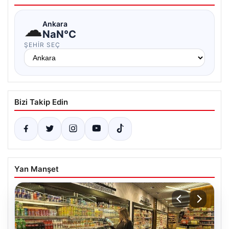
☁
Ankara
NaN°C
ŞEHIR SEÇ
Bizi Takip Edin
Yan Manşet