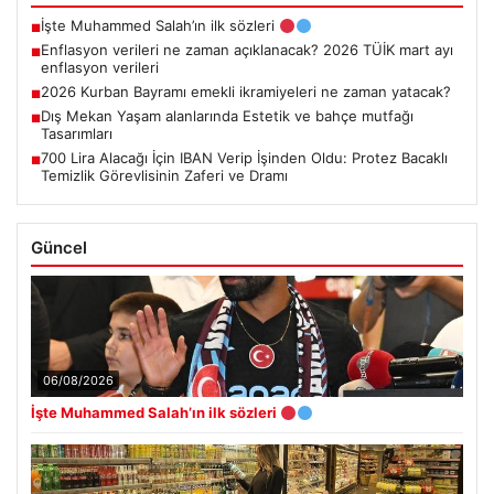
İşte Muhammed Salah’ın ilk sözleri
■
Enflasyon verileri ne zaman açıklanacak? 2026 TÜİK mart ayı
■
enflasyon verileri
2026 Kurban Bayramı emekli ikramiyeleri ne zaman yatacak?
■
Dış Mekan Yaşam alanlarında Estetik ve bahçe mutfağı
■
Tasarımları
700 Lira Alacağı İçin IBAN Verip İşinden Oldu: Protez Bacaklı
■
Temizlik Görevlisinin Zaferi ve Dramı
Güncel
06/08/2026
İşte Muhammed Salah’ın ilk sözleri