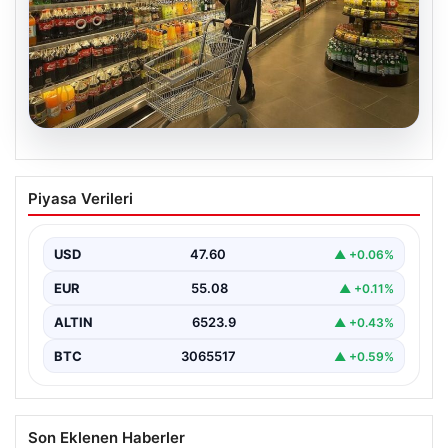
05.08.2026
Enflasyon verileri ne zaman
Piyasa Verileri
açıklanacak? 2026 TÜİK mart ayı
enflasyon verileri
USD
47.60
▲ +0.06%
EUR
55.08
▲ +0.11%
ALTIN
6523.9
▲ +0.43%
BTC
3065517
▲ +0.59%
Son Eklenen Haberler