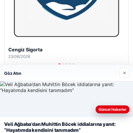
Cengiz Sigorta
23/06/2026
×
Göz Atın
© 2026 Haber Gazete – En Güncel Haberler
Web sitemizi nasıl kullandığınızı daha iyi anlayabilmek,
Güncel Haberler
Yeminli Tercüman
|
Malta Dil Okulu
|
lemagrup.com.tr
deneyiminizi kişiselleştirmek ve geliştirmek amacıyla çerezler
iş
zle
 giriş
io
kullanıyoruz.
Çerez Politikamız
Veli Ağbaba’dan Muhittin Böcek iddialarına yanıt:
“Hayatımda kendisini tanımadım”
Reddet
Kabul Et