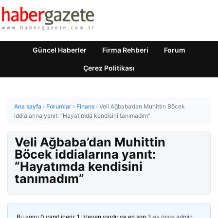
Güncel Haberler
Firma Rehberi
Forum
Çerez Politikası
Ana sayfa
›
Forumlar
›
Finans
›
Veli Ağbaba’dan Muhittin Böcek
iddialarına yanıt: “Hayatımda kendisini tanımadım”
Veli Ağbaba’dan Muhittin
Böcek iddialarına yanıt:
“Hayatımda kendisini
tanımadım”
Bu konu 0 yanıt içerir, 1 izleyen vardır ve en son
3 ay önce
admin