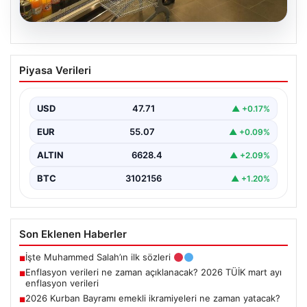
05.08.2026
Enflasyon verileri ne zaman
Piyasa Verileri
açıklanacak? 2026 TÜİK mart ayı
enflasyon verileri
USD
47.71
▲ +0.17%
EUR
55.07
▲ +0.09%
ALTIN
6628.4
▲ +2.09%
BTC
3102156
▲ +1.20%
Son Eklenen Haberler
İşte Muhammed Salah’ın ilk sözleri
■
Enflasyon verileri ne zaman açıklanacak? 2026 TÜİK mart ayı
■
enflasyon verileri
2026 Kurban Bayramı emekli ikramiyeleri ne zaman yatacak?
■