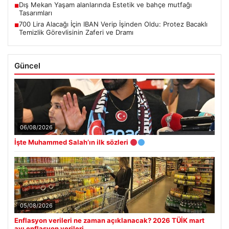
Dış Mekan Yaşam alanlarında Estetik ve bahçe mutfağı
■
Tasarımları
700 Lira Alacağı İçin IBAN Verip İşinden Oldu: Protez Bacaklı
■
Temizlik Görevlisinin Zaferi ve Dramı
Güncel
06/08/2026
İşte Muhammed Salah’ın ilk sözleri
05/08/2026
Enflasyon verileri ne zaman açıklanacak? 2026 TÜİK mart
ayı enflasyon verileri