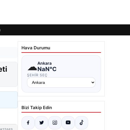
ı
Hava Durumu
☁
Ankara
ti
NaN°C
ŞEHIR SEÇ
Bizi Takip Edin
#27463