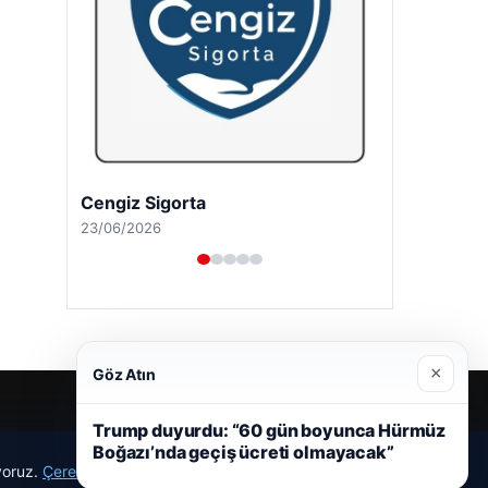
Cengiz Sigorta
23/06/2026
×
Göz Atın
Trump duyurdu: “60 gün boyunca Hürmüz
Boğazı’nda geçiş ücreti olmayacak”
ıyoruz.
Çerez Politikamız
Reddet
Kabul Et