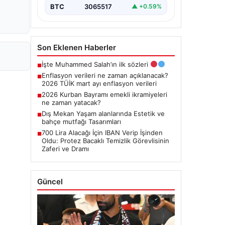
BTC
3065517
▲ +0.59%
Son Eklenen Haberler
İşte Muhammed Salah’ın ilk sözleri
■
Enflasyon verileri ne zaman açıklanacak?
■
2026 TÜİK mart ayı enflasyon verileri
2026 Kurban Bayramı emekli ikramiyeleri
■
ne zaman yatacak?
Dış Mekan Yaşam alanlarında Estetik ve
■
bahçe mutfağı Tasarımları
700 Lira Alacağı İçin IBAN Verip İşinden
■
Oldu: Protez Bacaklı Temizlik Görevlisinin
Zaferi ve Dramı
Güncel