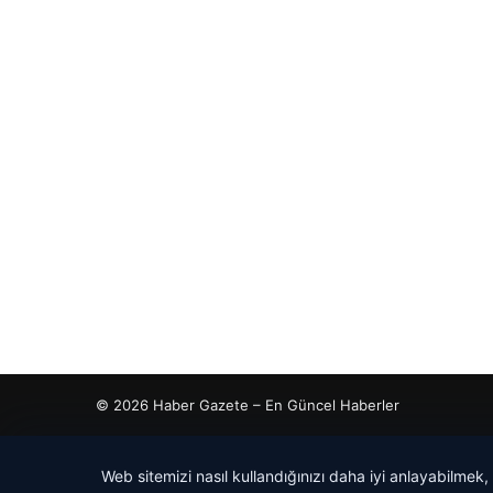
© 2026 Haber Gazete – En Güncel Haberler
giriş
ç İzle
his giriş
etcio
Web sitemizi nasıl kullandığınızı daha iyi anlayabilmek,