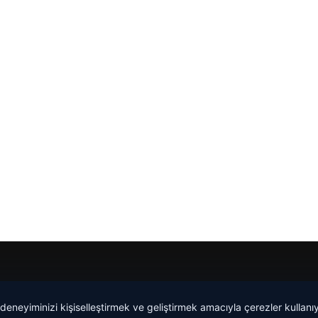
Yeminli Tercüman
|
Malta Dil Okulu
|
lemagrup.com.tr
 deneyiminizi kişiselleştirmek ve geliştirmek amacıyla çerezler kullan