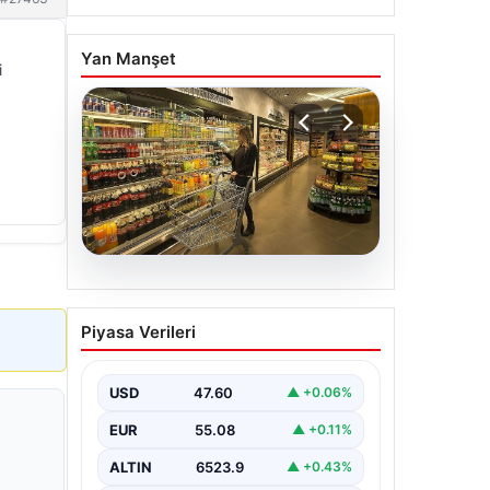
Yan Manşet
i
05.08.2026
Enflasyon verileri ne
Piyasa Verileri
zaman açıklanacak? 2026
TÜİK mart ayı enflasyon
verileri
USD
47.60
▲ +0.06%
EUR
55.08
▲ +0.11%
ALTIN
6523.9
▲ +0.43%