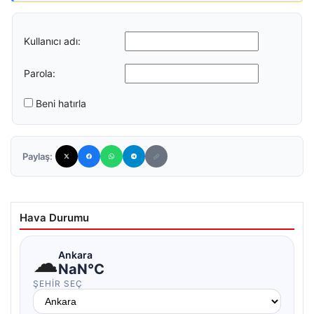
Kullanıcı adı:
Parola:
Beni hatırla
Paylaş:
Hava Durumu
☁
Ankara
NaN°C
ŞEHIR SEÇ