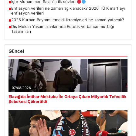
İşte Muhammed Salah’ın ilk sözleri
■
Enflasyon verileri ne zaman açıklanacak? 2026 TÜİK mart ayı
■
enflasyon verileri
2026 Kurban Bayramı emekli ikramiyeleri ne zaman yatacak?
■
Dış Mekan Yaşam alanlarında Estetik ve bahçe mutfağı
■
Tasarımları
Güncel
07/08/2026
Elazığ’da İntihar Mektubu İle Ortaya Çıkan Milyarlık Tefecilik
Şebekesi Çökertildi