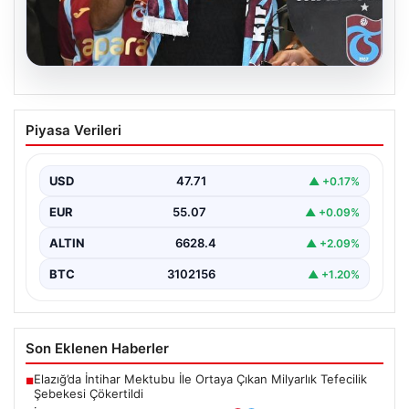
06.08.2026
İşte Muhammed Salah’ın ilk sözleri
Piyasa Verileri
USD
47.71
▲ +0.17%
EUR
55.07
▲ +0.09%
ALTIN
6628.4
▲ +2.09%
BTC
3102156
▲ +1.20%
Son Eklenen Haberler
Elazığ’da İntihar Mektubu İle Ortaya Çıkan Milyarlık Tefecilik
■
Şebekesi Çökertildi