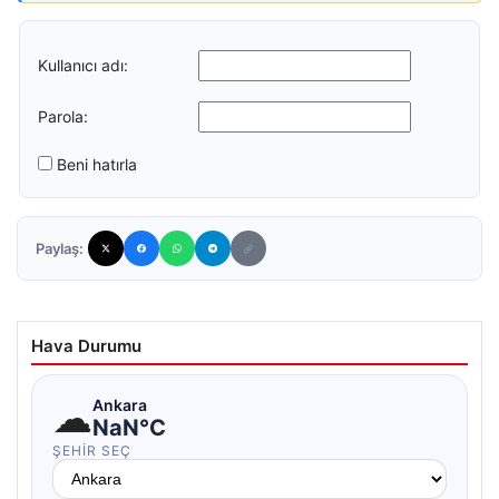
Kullanıcı adı:
Parola:
Beni hatırla
Paylaş:
Hava Durumu
☁
Ankara
NaN°C
ŞEHIR SEÇ