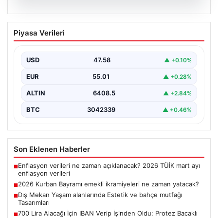
05.08.2026
2026 Kurban Bayramı emekli
Piyasa Verileri
ikramiyeleri ne zaman yatacak?
2026 Kurban Bayramı yaklaşırken, yaklaşık 17 milyon
emekli vatandaşın dikkati bayram ikramiyesi
USD
47.58
▲ +0.10%
ödemelerine çevrildi.…
EUR
55.01
▲ +0.28%
ALTIN
6408.5
▲ +2.84%
BTC
3042339
▲ +0.46%
Son Eklenen Haberler
Enflasyon verileri ne zaman açıklanacak? 2026 TÜİK mart ayı
■
enflasyon verileri
2026 Kurban Bayramı emekli ikramiyeleri ne zaman yatacak?
■
Dış Mekan Yaşam alanlarında Estetik ve bahçe mutfağı
■
Tasarımları
700 Lira Alacağı İçin IBAN Verip İşinden Oldu: Protez Bacaklı
■