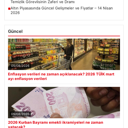
Temizlik Görevlisinin Zaferi ve Dramı
Altın Piyasasında Güncel Gelişmeler ve Fiyatlar – 14 Nisan
■
2026
Güncel
05/08/2026
Enflasyon verileri ne zaman açıklanacak? 2026 TÜİK mart
ayı enflasyon verileri
05/08/2026
2026 Kurban Bayramı emekli ikramiyeleri ne zaman
yatacak?