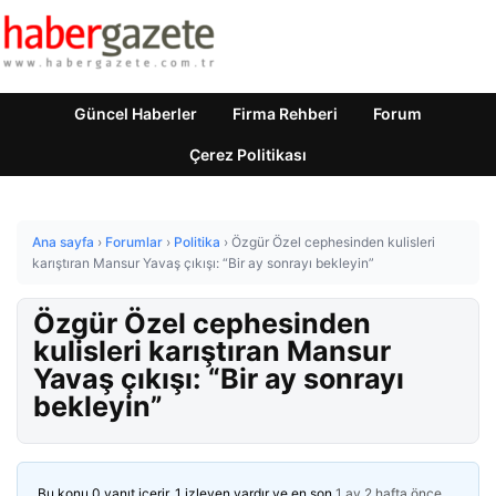
Güncel Haberler
Firma Rehberi
Forum
Çerez Politikası
Ana sayfa
›
Forumlar
›
Politika
›
Özgür Özel cephesinden kulisleri
karıştıran Mansur Yavaş çıkışı: “Bir ay sonrayı bekleyin”
Özgür Özel cephesinden
kulisleri karıştıran Mansur
Yavaş çıkışı: “Bir ay sonrayı
bekleyin”
Bu konu 0 yanıt içerir, 1 izleyen vardır ve en son
1 ay 2 hafta önce