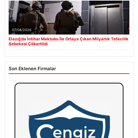
07/08/2026
Elazığ’da İntihar Mektubu İle Ortaya Çıkan Milyarlık Tefecilik
Şebekesi Çökertildi
Son Eklenen Firmalar