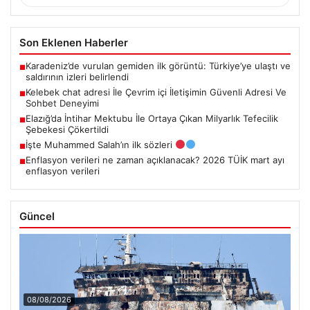
Son Eklenen Haberler
Karadeniz’de vurulan gemiden ilk görüntü: Türkiye’ye ulaştı ve
■
saldırının izleri belirlendi
Kelebek chat adresi İle Çevrim içi İletişimin Güvenli Adresi Ve
■
Sohbet Deneyimi
Elazığ’da İntihar Mektubu İle Ortaya Çıkan Milyarlık Tefecilik
■
Şebekesi Çökertildi
İşte Muhammed Salah’ın ilk sözleri
■
Enflasyon verileri ne zaman açıklanacak? 2026 TÜİK mart ayı
■
enflasyon verileri
Güncel
08/08/2026