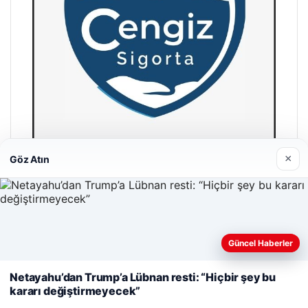
×
Göz Atın
Cengiz Sigorta
23/06/2026
Web sitemizi nasıl kullandığınızı daha iyi anlayabilmek,
Güncel Haberler
deneyiminizi kişiselleştirmek ve geliştirmek amacıyla çerezler
kullanıyoruz.
Çerez Politikamız
Netayahu’dan Trump’a Lübnan resti: “Hiçbir şey bu
kararı değiştirmeyecek”
Reddet
Kabul Et