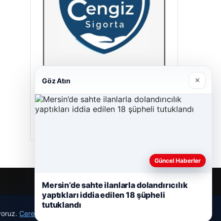
×
Göz Atın
Cengiz Sigorta
23/06/2026
Güncel Haberler
Mersin’de sahte ilanlarla dolandırıcılık
yaptıkları iddia edilen 18 şüpheli
tutuklandı
ıyoruz.
Çerez Politikamız
Reddet
Kabul Et