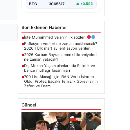
BTC
3065517
▲ +0.59%
Son Eklenen Haberler
İşte Muhammed Salah’ın ilk sözleri
■
Enflasyon verileri ne zaman açıklanacak?
■
2026 TÜİK mart ayı enflasyon verileri
2026 Kurban Bayramı emekli ikramiyeleri
■
ne zaman yatacak?
Dış Mekan Yaşam alanlarında Estetik ve
■
bahçe mutfağı Tasarımları
700 Lira Alacağı İçin IBAN Verip İşinden
■
Oldu: Protez Bacaklı Temizlik Görevlisinin
Zaferi ve Dramı
Güncel