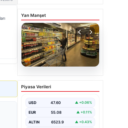
Yan Manşet
arı
05.08.2026
Enflasyon verileri ne
Piyasa Verileri
zaman açıklanacak? 2026
TÜİK mart ayı enflasyon
verileri
USD
47.60
▲ +0.06%
EUR
55.08
▲ +0.11%
ALTIN
6523.9
▲ +0.43%