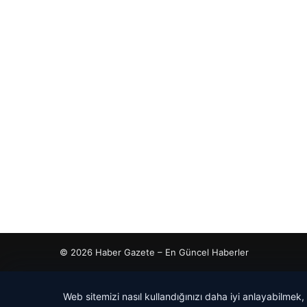
© 2026 Haber Gazete – En Güncel Haberler
riş
 İzle
s giriş
cio
Web sitemizi nasıl kullandığınızı daha iyi anlayabilmek,