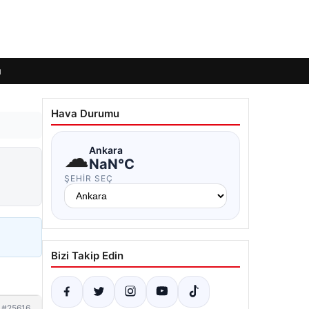
ı
Hava Durumu
☁
Ankara
NaN°C
ŞEHIR SEÇ
Bizi Takip Edin
#25616