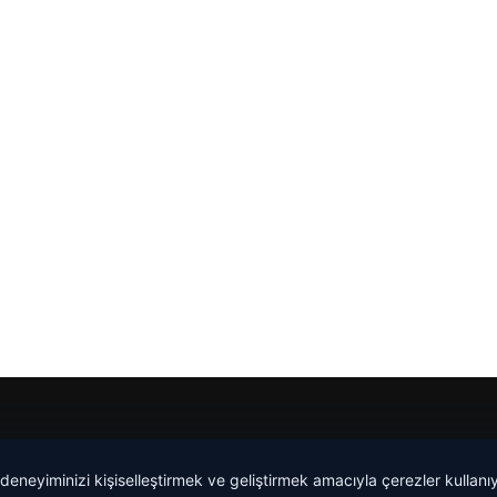
Yeminli Tercüman
|
Malta Dil Okulu
|
lemagrup.com.tr
 deneyiminizi kişiselleştirmek ve geliştirmek amacıyla çerezler kullan