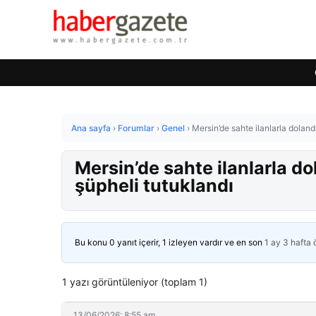
Ana sayfa
›
Forumlar
›
Genel
›
Mersin’de sahte ilanlarla dolandı
Mersin’de sahte ilanlarla dol
şüpheli tutuklandı
Bu konu 0 yanıt içerir, 1 izleyen vardır ve en son
1 ay 3 hafta
1 yazı görüntüleniyor (toplam 1)
13/06/2026: 8:55 am