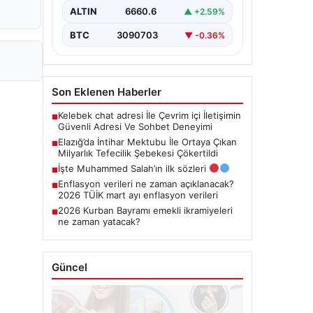
operasyon gerçekleştirildi. Yaşamına
ALTIN
6660.6
▲ +2.59%
son veren bir…
BTC
3090703
▼ -0.36%
Son Eklenen Haberler
Kelebek chat adresi İle Çevrim içi İletişimin
■
Güvenli Adresi Ve Sohbet Deneyimi
Elazığ’da İntihar Mektubu İle Ortaya Çıkan
■
Milyarlık Tefecilik Şebekesi Çökertildi
İşte Muhammed Salah’ın ilk sözleri
■
Enflasyon verileri ne zaman açıklanacak?
■
2026 TÜİK mart ayı enflasyon verileri
2026 Kurban Bayramı emekli ikramiyeleri
■
ne zaman yatacak?
Güncel