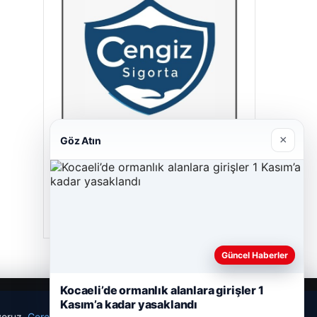
×
Göz Atın
Cengiz Sigorta
23/06/2026
Güncel Haberler
Kocaeli’de ormanlık alanlara girişler 1
Kasım’a kadar yasaklandı
ıyoruz.
Çerez Politikamız
Reddet
Kabul Et