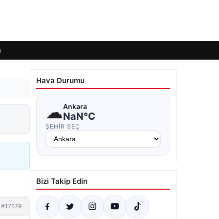
ı
Hava Durumu
☁
Ankara
NaN°C
ŞEHIR SEÇ
Bizi Takip Edin
#17579