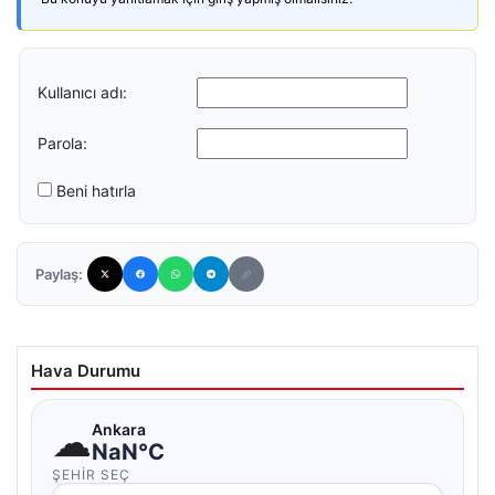
Kullanıcı adı:
Parola:
Beni hatırla
Paylaş:
Hava Durumu
☁
Ankara
NaN°C
ŞEHIR SEÇ