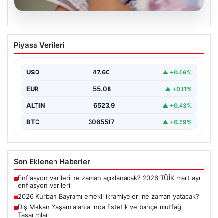
05.08.2026
2026 Kurban Bayramı emekli
Piyasa Verileri
ikramiyeleri ne zaman yatacak?
2026 Kurban Bayramı yaklaşırken, yaklaşık 17 milyon
emekli vatandaşın dikkati bayram ikramiyesi
USD
47.60
▲ +0.06%
ödemelerine çevrildi.…
EUR
55.08
▲ +0.11%
ALTIN
6523.9
▲ +0.43%
BTC
3065517
▲ +0.59%
Son Eklenen Haberler
Enflasyon verileri ne zaman açıklanacak? 2026 TÜİK mart ayı
■
enflasyon verileri
2026 Kurban Bayramı emekli ikramiyeleri ne zaman yatacak?
■
Dış Mekan Yaşam alanlarında Estetik ve bahçe mutfağı
■
Tasarımları