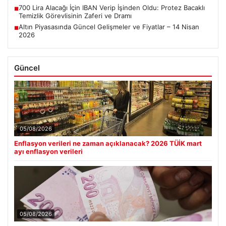
700 Lira Alacağı İçin IBAN Verip İşinden Oldu: Protez Bacaklı
■
Temizlik Görevlisinin Zaferi ve Dramı
Altın Piyasasında Güncel Gelişmeler ve Fiyatlar – 14 Nisan
■
2026
Güncel
05/08/2026
Enflasyon verileri ne zaman açıklanacak? 2026 TÜİK mart
ayı enflasyon verileri
05/08/2026