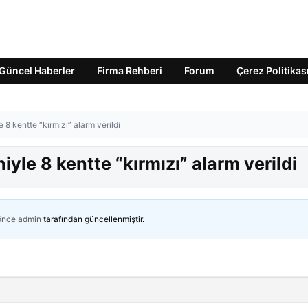
Güncel Haberler
Firma Rehberi
Forum
Çerez Politikas
e 8 kentte “kırmızı” alarm verildi
niyle 8 kentte “kırmızı” alarm verildi
 önce
admin
tarafından güncellenmiştir.