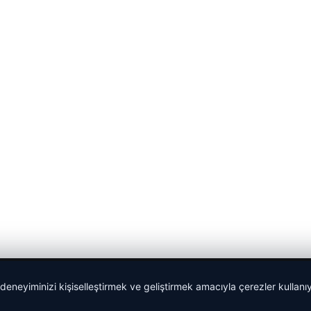
 deneyiminizi kişiselleştirmek ve geliştirmek amacıyla çerezler kullan
Yeminli Tercüman
|
Malta Dil Okulu
|
lemagrup.com.tr