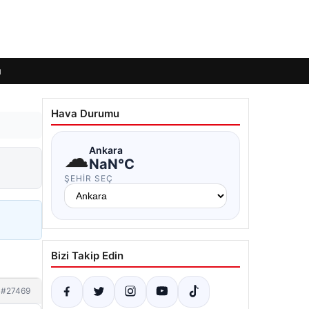
ı
Hava Durumu
☁
Ankara
NaN°C
ŞEHIR SEÇ
Bizi Takip Edin
#27469