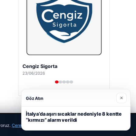
Cengiz Sigorta
23/06/2026
×
Göz Atın
İtalya’da aşırı sıcaklar nedeniyle 8 kentte
“kırmızı” alarm verildi
ıyoruz.
Çerez Politikamız
Reddet
Kabul Et