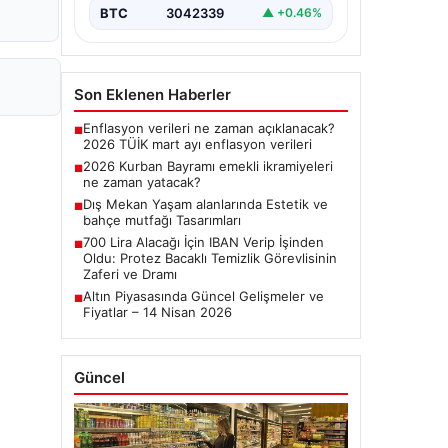
BTC
3042339
▲ +0.46%
Son Eklenen Haberler
Enflasyon verileri ne zaman açıklanacak?
■
2026 TÜİK mart ayı enflasyon verileri
2026 Kurban Bayramı emekli ikramiyeleri
■
ne zaman yatacak?
Dış Mekan Yaşam alanlarında Estetik ve
■
bahçe mutfağı Tasarımları
700 Lira Alacağı İçin IBAN Verip İşinden
■
Oldu: Protez Bacaklı Temizlik Görevlisinin
Zaferi ve Dramı
Altın Piyasasında Güncel Gelişmeler ve
■
Fiyatlar – 14 Nisan 2026
Güncel