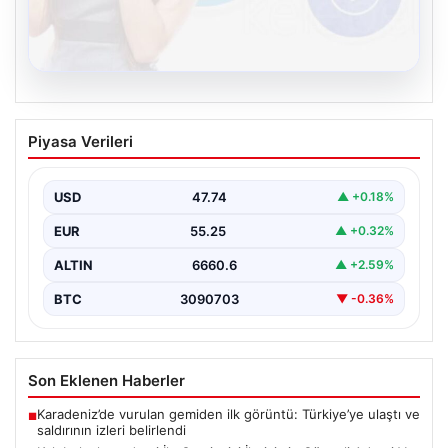
08.08.2026
Kelebek chat adresi İle Çevrim içi
Piyasa Verileri
İletişimin Güvenli Adresi Ve Sohbet
Deneyimi
USD
47.74
▲ +0.18%
Dijital çağında bireylerin seviyeli bir şekilde iletişim
sağlaması ciddi bir değer taşımaktadır. Halen birçok…
EUR
55.25
▲ +0.32%
ALTIN
6660.6
▲ +2.59%
BTC
3090703
▼ -0.36%
Son Eklenen Haberler
Karadeniz’de vurulan gemiden ilk görüntü: Türkiye’ye ulaştı ve
■
saldırının izleri belirlendi