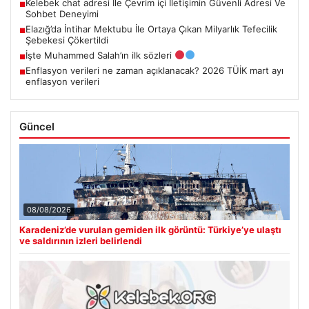
Kelebek chat adresi İle Çevrim içi İletişimin Güvenli Adresi Ve
■
Sohbet Deneyimi
Elazığ’da İntihar Mektubu İle Ortaya Çıkan Milyarlık Tefecilik
■
Şebekesi Çökertildi
İşte Muhammed Salah’ın ilk sözleri
■
Enflasyon verileri ne zaman açıklanacak? 2026 TÜİK mart ayı
■
enflasyon verileri
Güncel
08/08/2026
Karadeniz’de vurulan gemiden ilk görüntü: Türkiye’ye ulaştı
ve saldırının izleri belirlendi