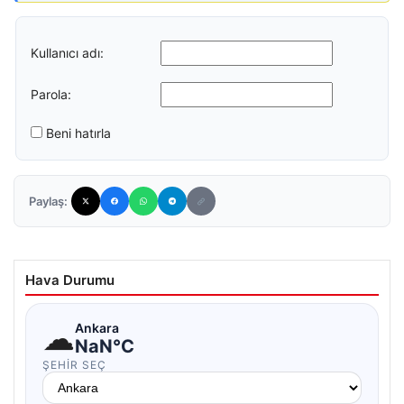
Kullanıcı adı:
Parola:
Beni hatırla
Paylaş:
Hava Durumu
☁
Ankara
NaN°C
ŞEHIR SEÇ