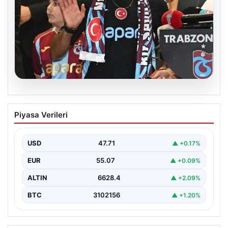
06.08.2026
İşte Muhammed Salah’ın ilk sözleri
Piyasa Verileri
USD
47.71
▲ +0.17%
EUR
55.07
▲ +0.09%
ALTIN
6628.4
▲ +2.09%
BTC
3102156
▲ +1.20%