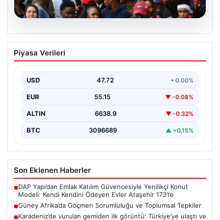
09.08.2026
Güney Afrika’da Göçmen Sorumluluğu
Piyasa Verileri
ve Toplumsal Tepkiler
Güney Afrika, son zamanlarda göçmenlere karşı artan
şiddet olayları ve ayrımcılık vakalarıyla gündemde yer…
USD
47.72
• 0.00%
EUR
55.15
▼ -0.08%
ALTIN
6638.9
▼ -0.32%
BTC
3096689
▲ +0.15%
Son Eklenen Haberler
DAP Yapı’dan Emlak Katılım Güvencesiyle Yenilikçi Konut
■
Modeli: Kendi Kendini Ödeyen Evler Ataşehir 173’te
Güney Afrika’da Göçmen Sorumluluğu ve Toplumsal Tepkiler
■
Karadeniz’de vurulan gemiden ilk görüntü: Türkiye’ye ulaştı ve
■