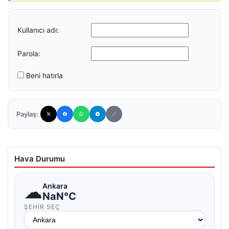
Kullanıcı adı:
Parola:
Beni hatırla
Paylaş:
Hava Durumu
☁
Ankara
NaN°C
ŞEHIR SEÇ