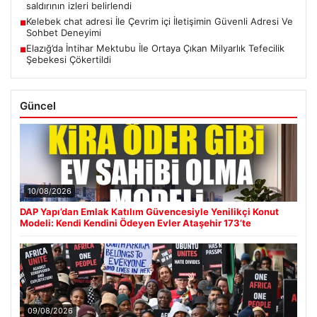
saldırının izleri belirlendi
Kelebek chat adresi İle Çevrim içi İletişimin Güvenli Adresi Ve
■
Sohbet Deneyimi
Elazığ’da İntihar Mektubu İle Ortaya Çıkan Milyarlık Tefecilik
■
Şebekesi Çökertildi
Güncel
10/08/2026
DAP Yapı’dan Emlak Katılım Güvencesiyle Yenilikçi Konut
Modeli: Kendi Kendini Ödeyen Evler Ataşehir 173’te
09/08/2026