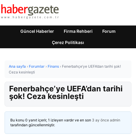
Güncel Haberler
Firma Rehberi
Forum
Çerez Politikası
Ana sayfa
›
Forumlar
›
Finans
›
Fenerbahçe’ye UEFA’dan tarihi şok!
Ceza kesinleşti
Fenerbahçe’ye UEFA’dan tarihi
şok! Ceza kesinleşti
Bu konu 0 yanıt içerir, 1 izleyen vardır ve en son
3 ay önce
admin
tarafından güncellenmiştir.