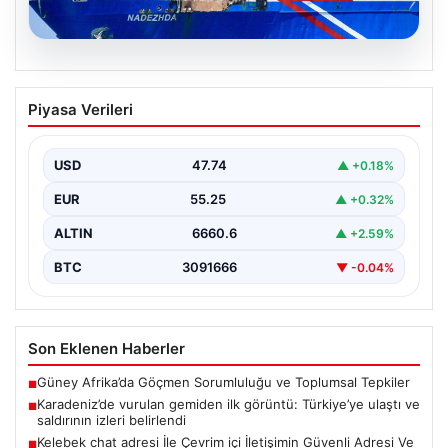
08.08.2026
Karadeniz’de vurulan gemiden ilk
Piyasa Verileri
görüntü: Türkiye’ye ulaştı ve saldırının
izleri belirlendi
USD
47.74
▲ +0.18%
Karadeniz Bölgesi'nde gerçekleşen dron saldırısında
zarar gören NADEZHDA adlı Ro-Ro gemisi, sonunda
EUR
55.25
▲ +0.32%
Türkiye limanlarına…
ALTIN
6660.6
▲ +2.59%
BTC
3091666
▼ -0.04%
Son Eklenen Haberler
Güney Afrika’da Göçmen Sorumluluğu ve Toplumsal Tepkiler
■
Karadeniz’de vurulan gemiden ilk görüntü: Türkiye’ye ulaştı ve
■
saldırının izleri belirlendi
Kelebek chat adresi İle Çevrim içi İletişimin Güvenli Adresi Ve
■