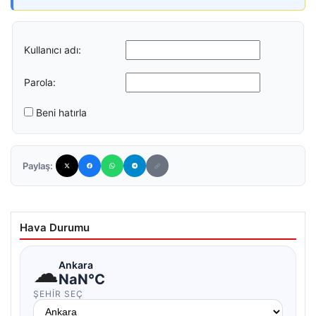
Kullanıcı adı:
Parola:
Beni hatırla
Paylaş:
Hava Durumu
☁
Ankara
NaN°C
ŞEHIR SEÇ