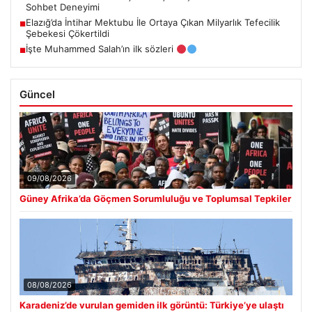
Sohbet Deneyimi
Elazığ’da İntihar Mektubu İle Ortaya Çıkan Milyarlık Tefecilik
■
Şebekesi Çökertildi
İşte Muhammed Salah’ın ilk sözleri
■
Güncel
09/08/2026
Güney Afrika’da Göçmen Sorumluluğu ve Toplumsal Tepkiler
08/08/2026
Karadeniz’de vurulan gemiden ilk görüntü: Türkiye’ye ulaştı