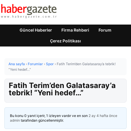
Güncel Haberler
Firma Rehberi
Forum
Çerez Politikası
Ana sayfa
›
Forumlar
›
Spor
›
Fatih Terim’den Galatasaray’a tebrik!
“Yeni hedef…”
Fatih Terim’den Galatasaray’a
tebrik! “Yeni hedef…”
Bu konu 0 yanıt içerir, 1 izleyen vardır ve en son
2 ay 4 hafta önce
admin
tarafından güncellenmiştir.