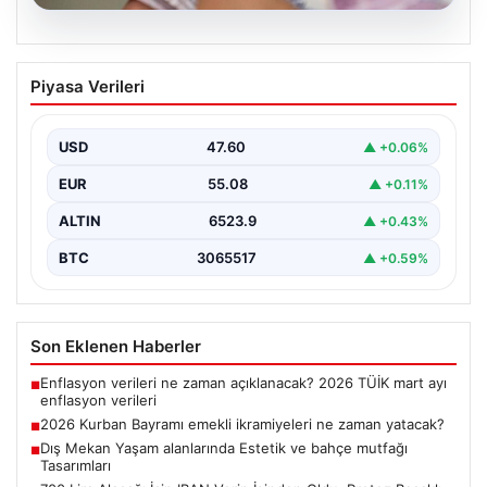
05.08.2026
2026 Kurban Bayramı emekli
Piyasa Verileri
ikramiyeleri ne zaman yatacak?
2026 Kurban Bayramı yaklaşırken, yaklaşık 17 milyon
emekli vatandaşın dikkati bayram ikramiyesi
USD
47.60
▲ +0.06%
ödemelerine çevrildi.…
EUR
55.08
▲ +0.11%
ALTIN
6523.9
▲ +0.43%
BTC
3065517
▲ +0.59%
Son Eklenen Haberler
Enflasyon verileri ne zaman açıklanacak? 2026 TÜİK mart ayı
■
enflasyon verileri
2026 Kurban Bayramı emekli ikramiyeleri ne zaman yatacak?
■
Dış Mekan Yaşam alanlarında Estetik ve bahçe mutfağı
■
Tasarımları