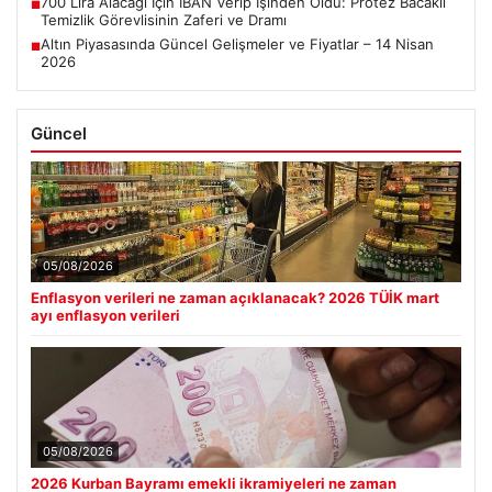
700 Lira Alacağı İçin IBAN Verip İşinden Oldu: Protez Bacaklı
■
Temizlik Görevlisinin Zaferi ve Dramı
Altın Piyasasında Güncel Gelişmeler ve Fiyatlar – 14 Nisan
■
2026
Güncel
05/08/2026
Enflasyon verileri ne zaman açıklanacak? 2026 TÜİK mart
ayı enflasyon verileri
05/08/2026
2026 Kurban Bayramı emekli ikramiyeleri ne zaman