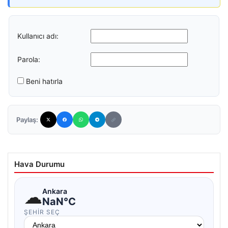
Kullanıcı adı:
Parola:
Beni hatırla
Paylaş:
Hava Durumu
☁
Ankara
NaN°C
ŞEHIR SEÇ