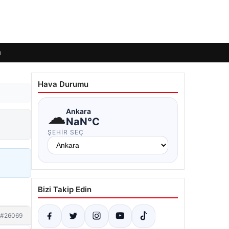
ı
Hava Durumu
☁
Ankara
NaN°C
ŞEHIR SEÇ
Bizi Takip Edin
#26069