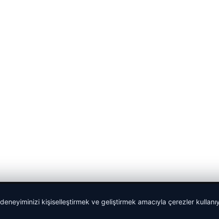
 deneyiminizi kişiselleştirmek ve geliştirmek amacıyla çerezler kullan
Yeminli Tercüman
|
Malta Dil Okulu
|
lemagrup.com.tr