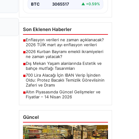
BTC
3065517
▲ +0.59%
Son Eklenen Haberler
Enflasyon verileri ne zaman açıklanacak?
■
2026 TÜİK mart ayı enflasyon verileri
2026 Kurban Bayramı emekli ikramiyeleri
■
ne zaman yatacak?
Dış Mekan Yaşam alanlarında Estetik ve
■
bahçe mutfağı Tasarımları
700 Lira Alacağı İçin IBAN Verip İşinden
■
Oldu: Protez Bacaklı Temizlik Görevlisinin
Zaferi ve Dramı
Altın Piyasasında Güncel Gelişmeler ve
■
Fiyatlar – 14 Nisan 2026
Güncel