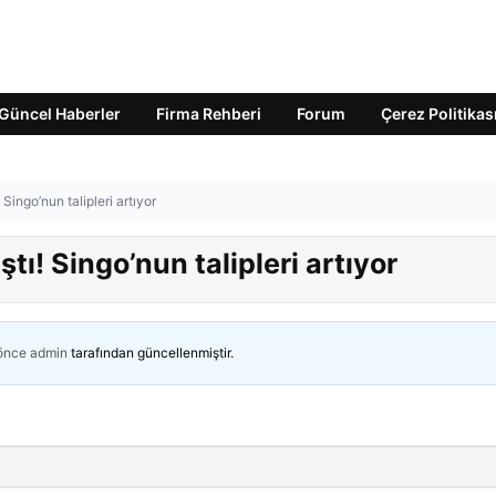
Güncel Haberler
Firma Rehberi
Forum
Çerez Politikas
Singo’nun talipleri artıyor
tı! Singo’nun talipleri artıyor
 önce
admin
tarafından güncellenmiştir.