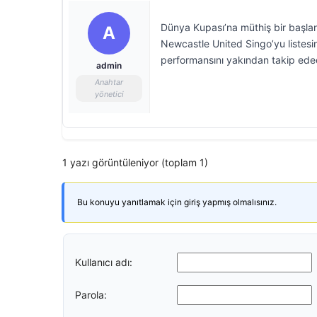
Dünya Kupası’na müthiş bir başlang
A
Newcastle United Singo’yu listesin
performansını yakından takip ede
admin
Anahtar
yönetici
1 yazı görüntüleniyor (toplam 1)
Bu konuyu yanıtlamak için giriş yapmış olmalısınız.
Kullanıcı adı:
Parola: