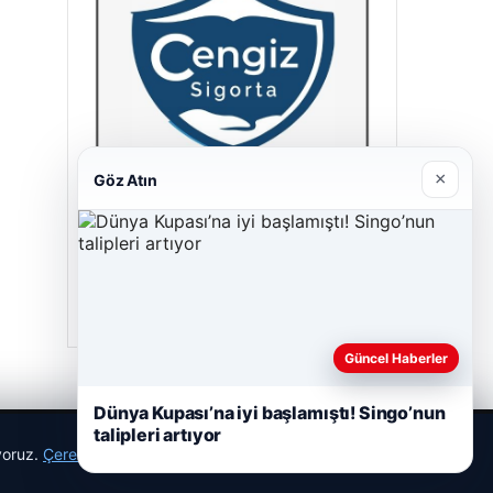
×
Göz Atın
Cengiz Sigorta
23/06/2026
Güncel Haberler
Dünya Kupası’na iyi başlamıştı! Singo’nun
talipleri artıyor
ıyoruz.
Çerez Politikamız
Reddet
Kabul Et