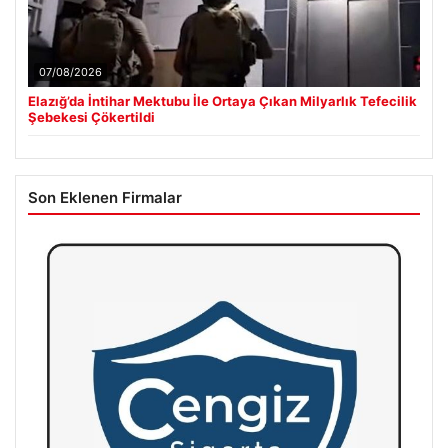
07/08/2026
Elazığ’da İntihar Mektubu İle Ortaya Çıkan Milyarlık Tefecilik
Şebekesi Çökertildi
Son Eklenen Firmalar