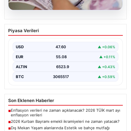
05.08.2026
2026 Kurban Bayramı emekli
Piyasa Verileri
ikramiyeleri ne zaman yatacak?
2026 Kurban Bayramı yaklaşırken, yaklaşık 17 milyon
emekli vatandaşın dikkati bayram ikramiyesi
USD
47.60
▲ +0.06%
ödemelerine çevrildi.…
EUR
55.08
▲ +0.11%
ALTIN
6523.9
▲ +0.43%
BTC
3065517
▲ +0.59%
Son Eklenen Haberler
Enflasyon verileri ne zaman açıklanacak? 2026 TÜİK mart ayı
■
enflasyon verileri
2026 Kurban Bayramı emekli ikramiyeleri ne zaman yatacak?
■
Dış Mekan Yaşam alanlarında Estetik ve bahçe mutfağı
■