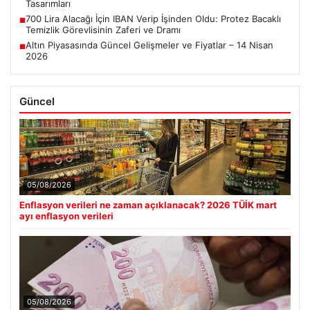
Tasarımları
700 Lira Alacağı İçin IBAN Verip İşinden Oldu: Protez Bacaklı
■
Temizlik Görevlisinin Zaferi ve Dramı
Altın Piyasasında Güncel Gelişmeler ve Fiyatlar – 14 Nisan
■
2026
Güncel
05/08/2026
Enflasyon verileri ne zaman açıklanacak? 2026 TÜİK mart
ayı enflasyon verileri
05/08/2026