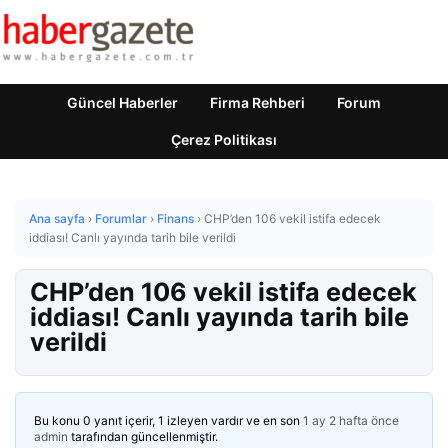
Güncel Haberler
Firma Rehberi
Forum
Çerez Politikası
Ana sayfa
›
Forumlar
›
Finans
›
CHP’den 106 vekil istifa edecek
iddiası! Canlı yayında tarih bile verildi
CHP’den 106 vekil istifa edecek
iddiası! Canlı yayında tarih bile
verildi
Bu konu 0 yanıt içerir, 1 izleyen vardır ve en son
1 ay 2 hafta önce
admin
tarafından güncellenmiştir.