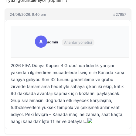
1 yazı görüntüleniyor (toplam 1)
24/06/2026: 9:40 pm
#27957
A
admin
Anahtar yönetici
2026 FIFA Dünya Kupası B Grubu’nda liderlik yarışını
yakından ilgilendiren mücadelede İsviçre ile Kanada karşı
karşıya geliyor. Son 32 turunu garantileme ve grubu
zirvede tamamlama hedefiyle sahaya çıkan iki ekip, kritik
90 dakikada avantajı kapmak için kozlarını paylaşacak.
Grup sıralamasını doğrudan etkileyecek karşılaşma,
futbolseverlere yüksek tempolu ve çekişmeli anlar vaat
ediyor. Peki İsviçre – Kanada maçı ne zaman, saat kaçta,
hangi kanalda? İşte 11’ler ve detaylar…