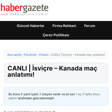
Güncel Haberler
Firma Rehberi
Forum
Çerez Politikası
Ana sayfa
›
Forumlar
›
Finans
›
CANLI | İsviçre – Kanada maç anlatımı!
CANLI | İsviçre – Kanada maç
anlatımı!
Bu konu 0 yanıt içerir, 1 izleyen vardır ve en son
1 ay 2 hafta önce
admin
tarafından güncellenmiştir.