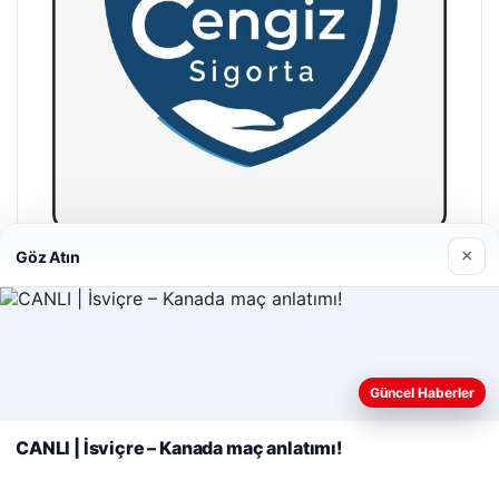
×
Göz Atın
Cengiz Sigorta
23/06/2026
Web sitemizi nasıl kullandığınızı daha iyi anlayabilmek,
deneyiminizi kişiselleştirmek ve geliştirmek amacıyla çerezler
Güncel Haberler
kullanıyoruz.
Çerez Politikamız
CANLI | İsviçre – Kanada maç anlatımı!
Reddet
Kabul Et
© 2026 Haber Gazete – En Güncel Haberler