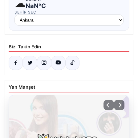
☁
NaN°C
ŞEHIR SEÇ
Bizi Takip Edin
Yan Manşet