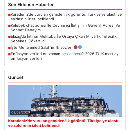
Son Eklenen Haberler
Karadeniz’de vurulan gemiden ilk görüntü: Türkiye’ye ulaştı ve
■
saldırının izleri belirlendi
Kelebek chat adresi İle Çevrim içi İletişimin Güvenli Adresi Ve
■
Sohbet Deneyimi
Elazığ’da İntihar Mektubu İle Ortaya Çıkan Milyarlık Tefecilik
■
Şebekesi Çökertildi
İşte Muhammed Salah’ın ilk sözleri
■
Enflasyon verileri ne zaman açıklanacak? 2026 TÜİK mart ayı
■
enflasyon verileri
Güncel
08/08/2026
Karadeniz’de vurulan gemiden ilk görüntü: Türkiye’ye ulaştı
ve saldırının izleri belirlendi