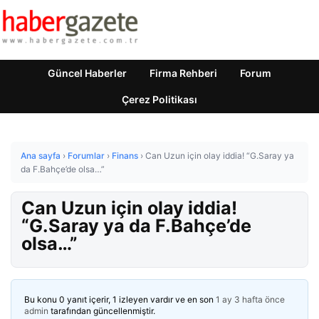
Güncel Haberler
Firma Rehberi
Forum
Çerez Politikası
Ana sayfa
›
Forumlar
›
Finans
›
Can Uzun için olay iddia! “G.Saray ya
da F.Bahçe’de olsa…”
Can Uzun için olay iddia!
“G.Saray ya da F.Bahçe’de
olsa…”
Bu konu 0 yanıt içerir, 1 izleyen vardır ve en son
1 ay 3 hafta önce
admin
tarafından güncellenmiştir.