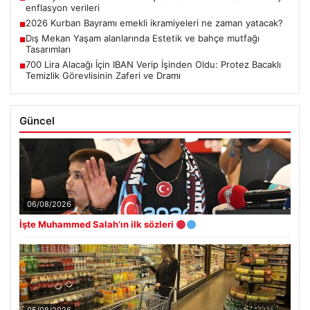
enflasyon verileri
2026 Kurban Bayramı emekli ikramiyeleri ne zaman yatacak?
■
Dış Mekan Yaşam alanlarında Estetik ve bahçe mutfağı
■
Tasarımları
700 Lira Alacağı İçin IBAN Verip İşinden Oldu: Protez Bacaklı
■
Temizlik Görevlisinin Zaferi ve Dramı
Güncel
06/08/2026
İşte Muhammed Salah’ın ilk sözleri