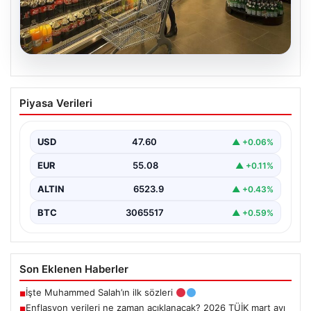
05.08.2026
Enflasyon verileri ne zaman
Piyasa Verileri
açıklanacak? 2026 TÜİK mart ayı
enflasyon verileri
USD
47.60
▲ +0.06%
EUR
55.08
▲ +0.11%
ALTIN
6523.9
▲ +0.43%
BTC
3065517
▲ +0.59%
Son Eklenen Haberler
İşte Muhammed Salah’ın ilk sözleri
■
Enflasyon verileri ne zaman açıklanacak? 2026 TÜİK mart ayı
■