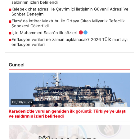
saldırının izleri belirlendi
Kelebek chat adresi İle Çevrim içi İletişimin Güvenli Adresi Ve
■
Sohbet Deneyimi
Elazığ’da İntihar Mektubu İle Ortaya Çıkan Milyarlık Tefecilik
■
Şebekesi Çökertildi
İşte Muhammed Salah’ın ilk sözleri
■
Enflasyon verileri ne zaman açıklanacak? 2026 TÜİK mart ayı
■
enflasyon verileri
Güncel
08/08/2026
Karadeniz’de vurulan gemiden ilk görüntü: Türkiye’ye ulaştı
ve saldırının izleri belirlendi