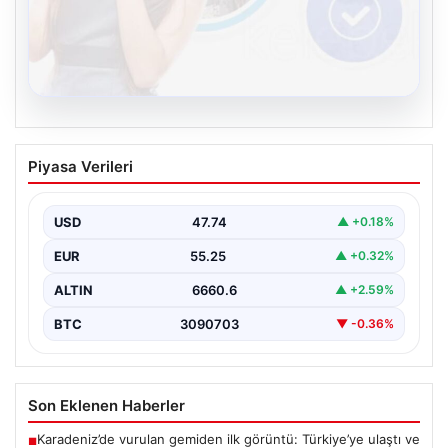
08.08.2026
Kelebek chat adresi İle Çevrim içi
Piyasa Verileri
İletişimin Güvenli Adresi Ve Sohbet
Deneyimi
USD
47.74
▲ +0.18%
Dijital çağında bireylerin seviyeli bir şekilde iletişim
sağlaması ciddi bir değer taşımaktadır. Halen birçok…
EUR
55.25
▲ +0.32%
ALTIN
6660.6
▲ +2.59%
BTC
3090703
▼ -0.36%
Son Eklenen Haberler
Karadeniz’de vurulan gemiden ilk görüntü: Türkiye’ye ulaştı ve
■