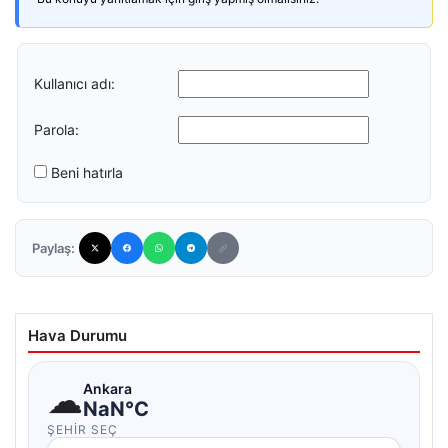
Kullanıcı adı:
Parola:
Beni hatırla
Paylaş:
Hava Durumu
☁
Ankara
NaN°C
ŞEHIR SEÇ