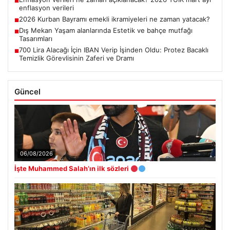
■
enflasyon verileri
2026 Kurban Bayramı emekli ikramiyeleri ne zaman yatacak?
■
Dış Mekan Yaşam alanlarında Estetik ve bahçe mutfağı
■
Tasarımları
700 Lira Alacağı İçin IBAN Verip İşinden Oldu: Protez Bacaklı
■
Temizlik Görevlisinin Zaferi ve Dramı
Güncel
06/08/2026
İşte Muhammed Salah’ın ilk sözleri