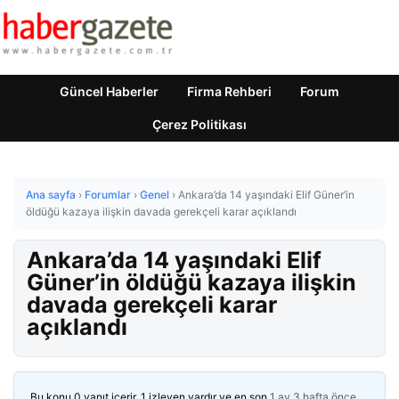
Güncel Haberler
Firma Rehberi
Forum
Çerez Politikası
Ana sayfa
›
Forumlar
›
Genel
›
Ankara’da 14 yaşındaki Elif Güner’in
öldüğü kazaya ilişkin davada gerekçeli karar açıklandı
Ankara’da 14 yaşındaki Elif
Güner’in öldüğü kazaya ilişkin
davada gerekçeli karar
açıklandı
Bu konu 0 yanıt içerir, 1 izleyen vardır ve en son
1 ay 3 hafta önce