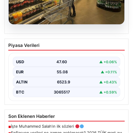
05.08.2026
Enflasyon verileri ne zaman
Piyasa Verileri
açıklanacak? 2026 TÜİK mart ayı
enflasyon verileri
USD
47.60
▲ +0.06%
EUR
55.08
▲ +0.11%
ALTIN
6523.9
▲ +0.43%
BTC
3065517
▲ +0.59%
Son Eklenen Haberler
İşte Muhammed Salah’ın ilk sözleri
■
Enflasyon verileri ne zaman açıklanacak? 2026 TÜİK mart ayı