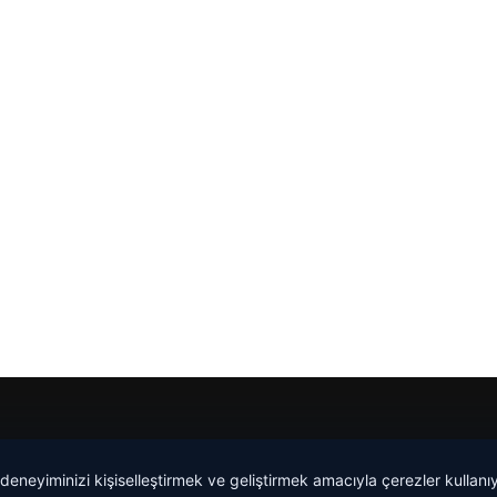
Yeminli Tercüman
|
Malta Dil Okulu
|
lemagrup.com.tr
 deneyiminizi kişiselleştirmek ve geliştirmek amacıyla çerezler kullan