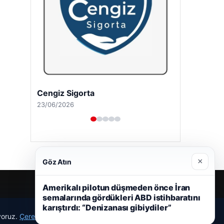
Cengiz Sigorta
23/06/2026
×
Göz Atın
Amerikalı pilotun düşmeden önce İran
semalarında gördükleri ABD istihbaratını
karıştırdı: “Denizanası gibiydiler”
ıyoruz.
Çerez Politikamız
Reddet
Kabul Et