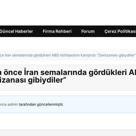
Güncel Haberler
Firma Rehberi
Forum
Çerez Politikas
 İran semalarında gördükleri ABD istihbaratını karıştırdı: “Denizanası gibiydiler”
 önce İran semalarında gördükleri 
nizanası gibiydiler”
önce
admin
tarafından güncellenmiştir.