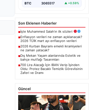
BTC
3065517
▲ +0.59%
Son Eklenen Haberler
İşte Muhammed Salah’ın ilk sözleri
■
Enflasyon verileri ne zaman açıklanacak?
■
2026 TÜİK mart ayı enflasyon verileri
2026 Kurban Bayramı emekli ikramiyeleri
■
ne zaman yatacak?
Dış Mekan Yaşam alanlarında Estetik ve
■
bahçe mutfağı Tasarımları
700 Lira Alacağı İçin IBAN Verip İşinden
■
Oldu: Protez Bacaklı Temizlik Görevlisinin
Zaferi ve Dramı
Güncel