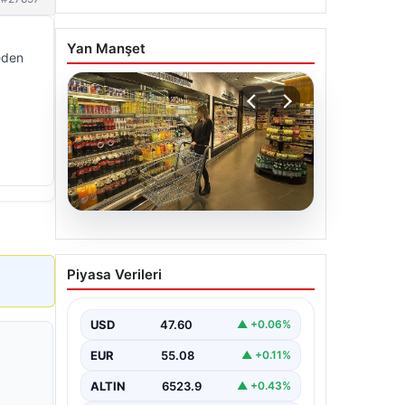
Yan Manşet
eden
05.08.2026
Enflasyon verileri ne
Piyasa Verileri
zaman açıklanacak? 2026
TÜİK mart ayı enflasyon
verileri
USD
47.60
▲ +0.06%
EUR
55.08
▲ +0.11%
ALTIN
6523.9
▲ +0.43%