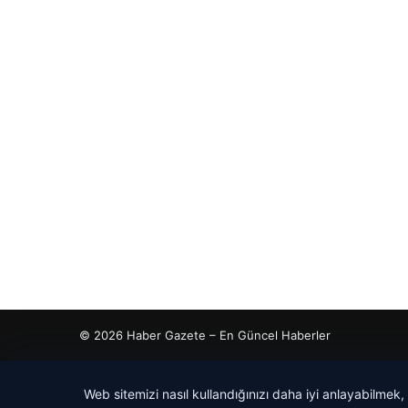
© 2026 Haber Gazete – En Güncel Haberler
riş
 İzle
is giriş
tcio
Web sitemizi nasıl kullandığınızı daha iyi anlayabilmek,