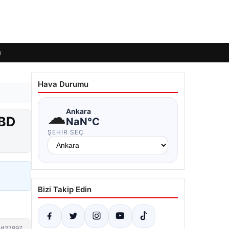
ı
Hava Durumu
☁
Ankara
ABD
NaN°C
ŞEHIR SEÇ
Bizi Takip Edin
#27897