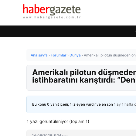
Ana sayfa
›
Forumlar
›
Dünya
›
Amerikalı pilotun düşmeden önce
Amerikalı pilotun düşmeden
istihbaratını karıştırdı: “De
Bu konu 0 yanıt içerir, 1 izleyen vardır ve en son
1 ay 1 hafta 
1 yazı görüntüleniyor (toplam 1)
24/06/2026: 8:24 pm