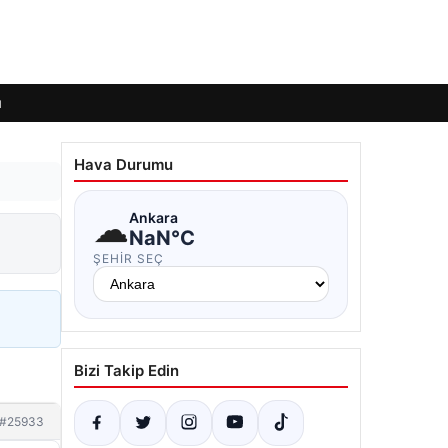
ı
Hava Durumu
☁
Ankara
NaN°C
ŞEHIR SEÇ
Bizi Takip Edin
#25933