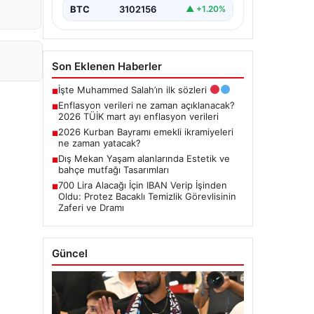
BTC
3102156
▲ +1.20%
Son Eklenen Haberler
İşte Muhammed Salah’ın ilk sözleri
■
Enflasyon verileri ne zaman açıklanacak?
■
2026 TÜİK mart ayı enflasyon verileri
2026 Kurban Bayramı emekli ikramiyeleri
■
ne zaman yatacak?
Dış Mekan Yaşam alanlarında Estetik ve
■
bahçe mutfağı Tasarımları
700 Lira Alacağı İçin IBAN Verip İşinden
■
Oldu: Protez Bacaklı Temizlik Görevlisinin
Zaferi ve Dramı
Güncel