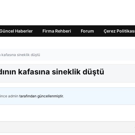
Güncel Haberler
Firma Rehberi
Forum
Çerez Politikas
 kafasına sineklik düştü
ının kafasına sineklik düştü
 önce
admin
tarafından güncellenmiştir.