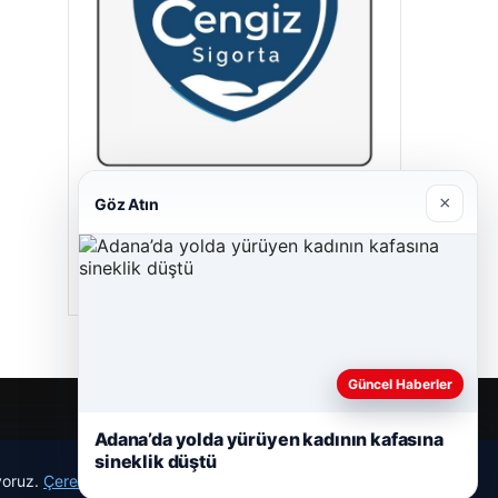
×
Göz Atın
Cengiz Sigorta
23/06/2026
Güncel Haberler
Adana’da yolda yürüyen kadının kafasına
sineklik düştü
ıyoruz.
Çerez Politikamız
Reddet
Kabul Et