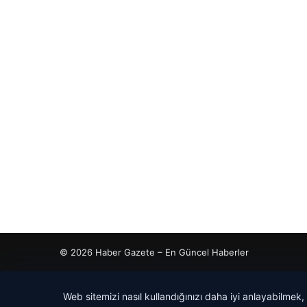
© 2026 Haber Gazete – En Güncel Haberler
iriş
 İzle
is giriş
tcio
Web sitemizi nasıl kullandığınızı daha iyi anlayabilmek,