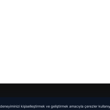
Yeminli Tercüman
|
Malta Dil Okulu
|
lemagrup.com.tr
 deneyiminizi kişiselleştirmek ve geliştirmek amacıyla çerezler kullan