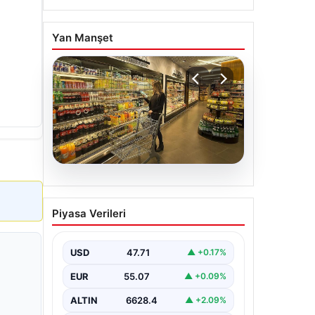
Yan Manşet
05.08.2026
Enflasyon verileri ne
Piyasa Verileri
zaman açıklanacak? 2026
TÜİK mart ayı enflasyon
verileri
USD
47.71
▲ +0.17%
EUR
55.07
▲ +0.09%
ALTIN
6628.4
▲ +2.09%