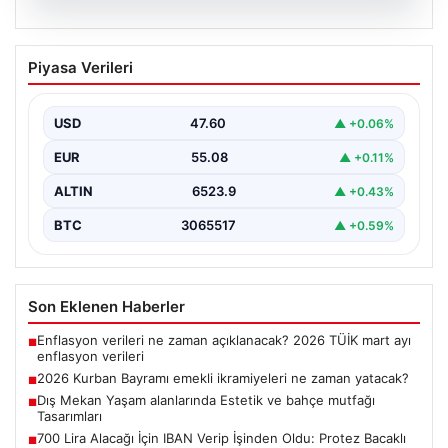
05.08.2026
2026 Kurban Bayramı emekli
Piyasa Verileri
ikramiyeleri ne zaman yatacak?
2026 Kurban Bayramı yaklaşırken, yaklaşık 17 milyon
emekli vatandaşın dikkati bayram ikramiyesi
USD
47.60
▲ +0.06%
ödemelerine çevrildi.…
EUR
55.08
▲ +0.11%
ALTIN
6523.9
▲ +0.43%
BTC
3065517
▲ +0.59%
Son Eklenen Haberler
Enflasyon verileri ne zaman açıklanacak? 2026 TÜİK mart ayı
■
enflasyon verileri
2026 Kurban Bayramı emekli ikramiyeleri ne zaman yatacak?
■
Dış Mekan Yaşam alanlarında Estetik ve bahçe mutfağı
■
Tasarımları
700 Lira Alacağı İçin IBAN Verip İşinden Oldu: Protez Bacaklı
■