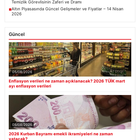
Temizlik Görevlisinin Zaferi ve Dramı
Altın Piyasasında Güncel Gelişmeler ve Fiyatlar – 14 Nisan
■
2026
Güncel
05/08/2026
Enflasyon verileri ne zaman açıklanacak? 2026 TÜİK mart
ayı enflasyon verileri
05/08/2026
2026 Kurban Bayramı emekli ikramiyeleri ne zaman
yatacak?