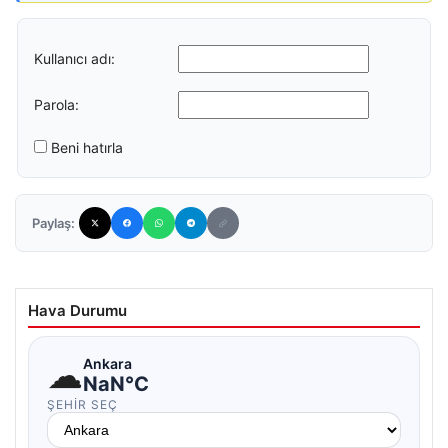
Kullanıcı adı:
Parola:
Beni hatırla
Paylaş:
Hava Durumu
☁
Ankara
NaN°C
ŞEHIR SEÇ