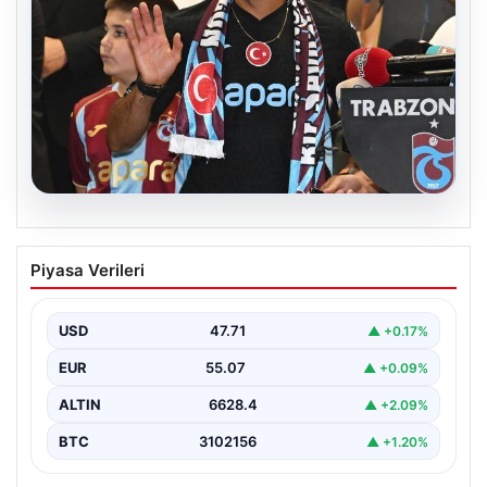
06.08.2026
İşte Muhammed Salah’ın ilk sözleri
Piyasa Verileri
USD
47.71
▲ +0.17%
EUR
55.07
▲ +0.09%
ALTIN
6628.4
▲ +2.09%
BTC
3102156
▲ +1.20%