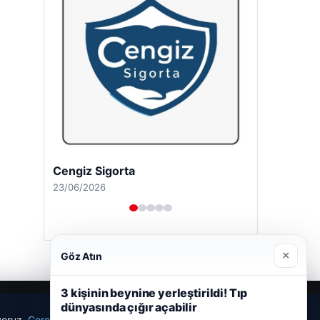
Cengiz Sigorta
23/06/2026
×
Göz Atın
3 kişinin beynine yerleştirildi! Tıp
dünyasında çığır açabilir
ıyoruz.
Çerez Politikamız
Reddet
Kabul Et