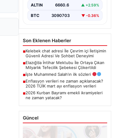
operasyon gerçekleştirildi. Yaşamına
ALTIN
6660.6
▲ +2.59%
son veren bir…
BTC
3090703
▼ -0.36%
Son Eklenen Haberler
Kelebek chat adresi İle Çevrim içi İletişimin
■
Güvenli Adresi Ve Sohbet Deneyimi
Elazığ’da İntihar Mektubu İle Ortaya Çıkan
■
Milyarlık Tefecilik Şebekesi Çökertildi
İşte Muhammed Salah’ın ilk sözleri
■
Enflasyon verileri ne zaman açıklanacak?
■
2026 TÜİK mart ayı enflasyon verileri
2026 Kurban Bayramı emekli ikramiyeleri
■
ne zaman yatacak?
Güncel