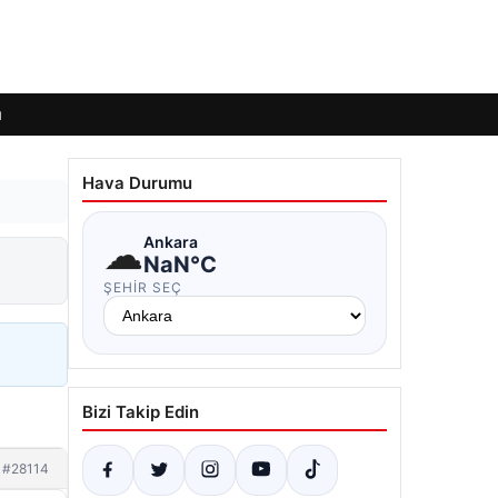
ı
Hava Durumu
☁
Ankara
NaN°C
ŞEHIR SEÇ
Bizi Takip Edin
#28114