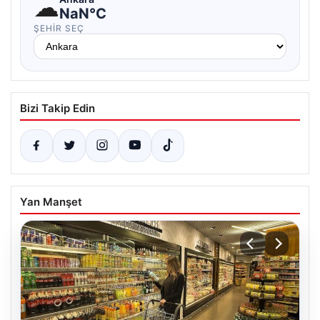
☁
NaN°C
ŞEHIR SEÇ
Bizi Takip Edin
Yan Manşet