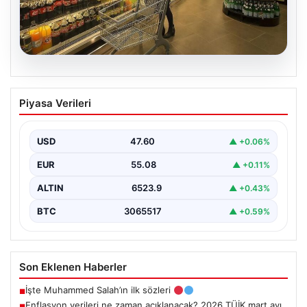
05.08.2026
Enflasyon verileri ne zaman
Piyasa Verileri
açıklanacak? 2026 TÜİK mart ayı
enflasyon verileri
USD
47.60
▲ +0.06%
EUR
55.08
▲ +0.11%
ALTIN
6523.9
▲ +0.43%
BTC
3065517
▲ +0.59%
Son Eklenen Haberler
İşte Muhammed Salah’ın ilk sözleri
■
Enflasyon verileri ne zaman açıklanacak? 2026 TÜİK mart ayı
■