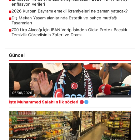
enflasyon verileri
2026 Kurban Bayramı emekli ikramiyeleri ne zaman yatacak?
■
Dış Mekan Yaşam alanlarında Estetik ve bahçe mutfağı
■
Tasarımları
700 Lira Alacağı İçin IBAN Verip İşinden Oldu: Protez Bacaklı
■
Temizlik Görevlisinin Zaferi ve Dramı
Güncel
06/08/2026
İşte Muhammed Salah’ın ilk sözleri