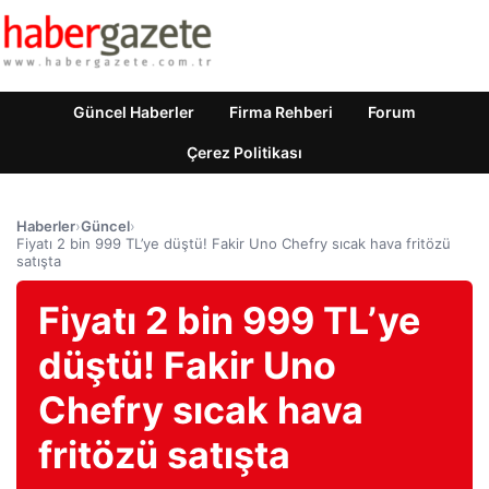
Güncel Haberler
Firma Rehberi
Forum
Çerez Politikası
Haberler
›
Güncel
›
Fiyatı 2 bin 999 TL’ye düştü! Fakir Uno Chefry sıcak hava fritözü
satışta
Fiyatı 2 bin 999 TL’ye
düştü! Fakir Uno
Chefry sıcak hava
fritözü satışta