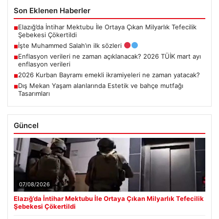
Son Eklenen Haberler
Elazığ’da İntihar Mektubu İle Ortaya Çıkan Milyarlık Tefecilik
■
Şebekesi Çökertildi
İşte Muhammed Salah’ın ilk sözleri
■
Enflasyon verileri ne zaman açıklanacak? 2026 TÜİK mart ayı
■
enflasyon verileri
2026 Kurban Bayramı emekli ikramiyeleri ne zaman yatacak?
■
Dış Mekan Yaşam alanlarında Estetik ve bahçe mutfağı
■
Tasarımları
Güncel
07/08/2026
Elazığ’da İntihar Mektubu İle Ortaya Çıkan Milyarlık Tefecilik
Şebekesi Çökertildi