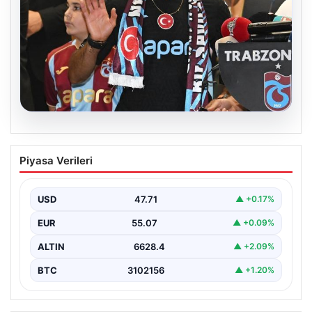
06.08.2026
İşte Muhammed Salah’ın ilk sözleri
Piyasa Verileri
USD
47.71
▲ +0.17%
EUR
55.07
▲ +0.09%
ALTIN
6628.4
▲ +2.09%
BTC
3102156
▲ +1.20%