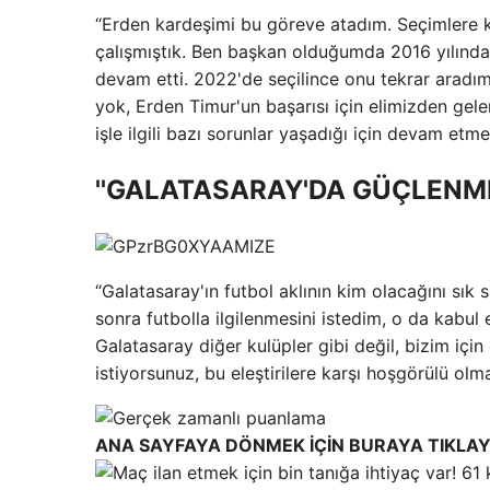
“Erden kardeşimi bu göreve atadım. Seçimlere ka
çalışmıştık. Ben başkan olduğumda 2016 yılın
devam etti. 2022'de seçilince onu tekrar aradım.
yok, Erden Timur'un başarısı için elimizden ge
işle ilgili bazı sorunlar yaşadığı için devam etm
''GALATASARAY'DA GÜÇLENME
“Galatasaray'ın futbol aklının kim olacağını sık
sonra futbolla ilgilenmesini istedim, o da kabul 
Galatasaray diğer kulüpler gibi değil, bizim içi
istiyorsunuz, bu eleştirilere karşı hoşgörülü olm
ANA SAYFAYA DÖNMEK İÇİN BURAYA TIKLAY