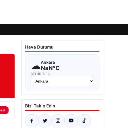
ı
Hava Durumu
☁
Ankara
NaN°C
ŞEHIR SEÇ
Bizi Takip Edin
rest