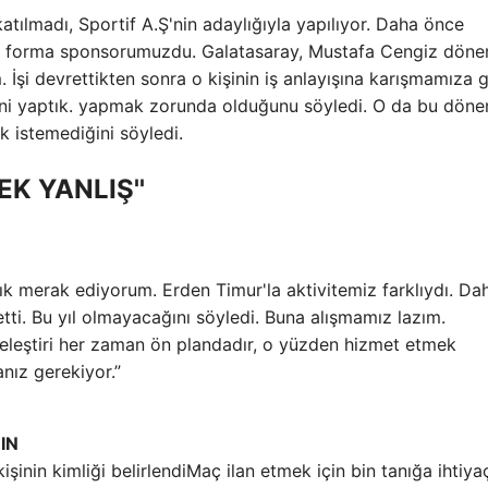
tılmadı, Sportif A.Ş'nin adaylığıyla yapılıyor. Daha önce
da forma sponsorumuzdu. Galatasaray, Mustafa Cengiz dön
 İşi devrettikten sonra o kişinin iş anlayışına karışmamıza 
leni yaptık. yapmak zorunda olduğunu söyledi. O da bu dön
ek istemediğini söyledi.
K YANLIŞ''
 sık merak ediyorum. Erden Timur'la aktivitemiz farklıydı. Da
etti. Bu yıl olmayacağını söyledi. Buna alışmamız lazım.
n eleştiri her zaman ön plandadır, o yüzden hizmet etmek
anız gerekiyor.”
IN
Maç ilan etmek için bin tanığa ihtiya