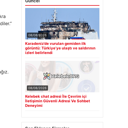
Güncel
Ara
iler.”
08/08/2026
Karadeniz’de vurulan gemiden ilk
görüntü: Türkiye’ye ulaştı ve saldırının
izleri belirlendi
ğız.
08/08/2026
Kelebek chat adresi İle Çevrim içi
İletişimin Güvenli Adresi Ve Sohbet
Deneyimi