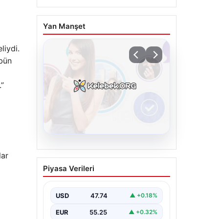
Yan Manşet
liydi.
übün
.”
08.08.2026
lar
Kelebek chat adresi İle
Piyasa Verileri
Çevrim içi İletişimin
Güvenli Adresi Ve
Sohbet Deneyimi
USD
47.74
▲ +0.18%
Dijital çağında bireylerin seviyeli
EUR
55.25
▲ +0.32%
bir şekilde iletişim sağlaması ciddi