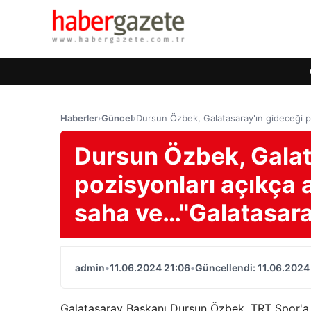
Haberler
›
Güncel
›
Dursun Özbek, Galatasaray'ın gideceği poz
Dursun Özbek, Galat
pozisyonları açıkça a
saha ve…''Galatasar
admin
•
11.06.2024 21:06
•
Güncellendi: 11.06.2024
Galatasaray Başkanı Dursun Özbek, TRT Spor'a 