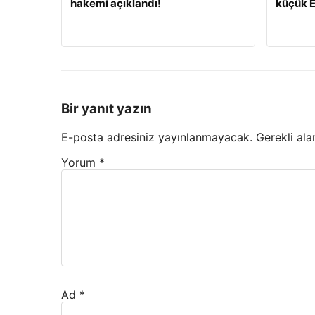
hakemi açıklandı!
küçük E
Bir yanıt yazın
E-posta adresiniz yayınlanmayacak.
Gerekli ala
Yorum
*
Ad
*