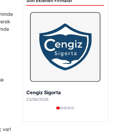
Son Eklenen Firmalar
eminde
gerek
emde
ha
Hastaş Beton
26/05/2026
ç var!