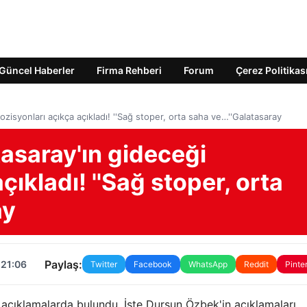
Güncel Haberler
Firma Rehberi
Forum
Çerez Politikas
isyonları açıkça açıkladı! ''Sağ stoper, orta saha ve…''Galatasaray
asaray'ın gideceği
çıkladı! ''Sağ stoper, orta
ay
Paylaş:
 21:06
Twitter
Facebook
WhatsApp
Reddit
Pinte
açıklamalarda bulundu. İşte Dursun Özbek'in açıklamaları…