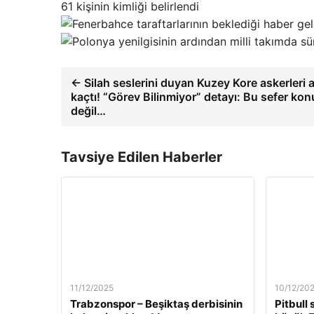
61 kişinin kimliği belirlendi
← Silah seslerini duyan Kuzey Kore askerleri
kaçtı! “Görev Bilinmiyor” detayı: Bu sefer konu 
değil…
Tavsiye Edilen Haberler
11/12/2025
10/12/20
Trabzonspor – Beşiktaş derbisinin
Pitbull