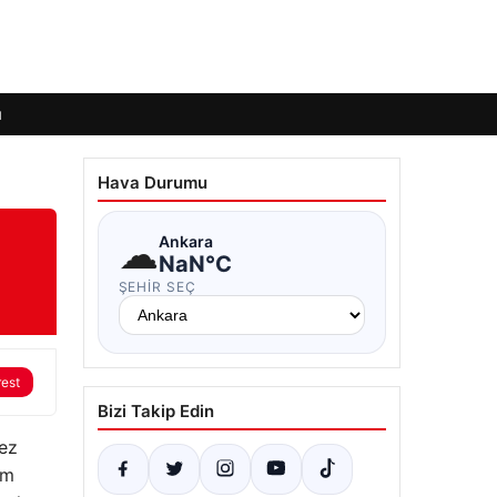
ı
Hava Durumu
☁
Ankara
NaN°C
ŞEHIR SEÇ
rest
Bizi Takip Edin
kez
am