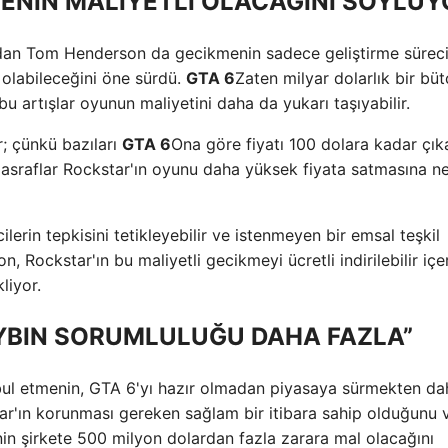
ENİN MALİYETLİ OLACAĞINI SÖYLÜY
ından Tom Henderson da gecikmenin sadece geliştirme sürec
 olabileceğini öne sürdü.
GTA 6
Zaten milyar dolarlık bir bü
bu artışlar oyunun maliyetini daha da yukarı taşıyabilir.
r; çünkü bazıları
GTA 6
Ona göre fiyatı 100 dolara kadar çıkab
 masraflar Rockstar'ın oyunu daha yüksek fiyata satmasına n
lerin tepkisini tetikleyebilir ve istenmeyen bir emsal teşkil
, Rockstar'ın bu maliyetli gecikmeyi ücretli indirilebilir içe
liyor.
AYBIN SORUMLULUĞU DAHA FAZLA”
abul etmenin, GTA 6'yı hazır olmadan piyasaya sürmekten da
tar'ın korunması gereken sağlam bir itibara sahip olduğunu 
in şirkete 500 milyon dolardan fazla zarara mal olacağını