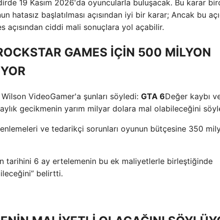
kdirde 19 Kasım 2026'da oyuncularla buluşacak. Bu karar bi
nun hatasız başlatılması açısından iyi bir karar; Ancak bu aç
s açısından ciddi mali sonuçlara yol açabilir.
ROCKSTAR GAMES İÇİN 500 MİLYON
İYOR
Wilson VideoGamer'a şunları söyledi:
GTA 6
Değer kaybı v
aylık gecikmenin yarım milyar dolara mal olabileceğini söyl
zenlemeleri ve tedarikçi sorunları oyunun bütçesine 350 mil
 tarihini 6 ay ertelemenin bu ek maliyetlerle birleştiğinde
eceğini” belirtti.