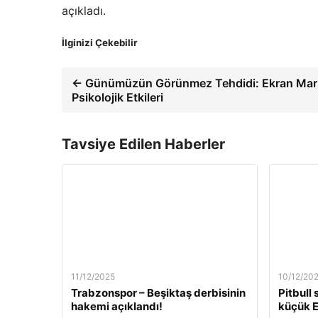
açıkladı.
İlginizi Çekebilir
← Günümüzün Görünmez Tehdidi: Ekran Maru
Psikolojik Etkileri
Tavsiye Edilen Haberler
11/12/2025
10/12/20
Trabzonspor – Beşiktaş derbisinin
Pitbull
hakemi açıklandı!
küçük E