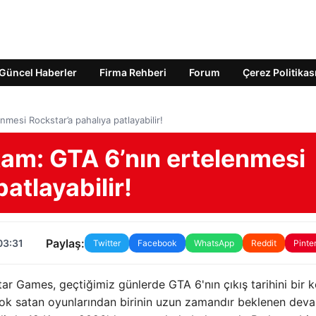
Güncel Haberler
Firma Rehberi
Forum
Çerez Politikas
mesi Rockstar’a pahalıya patlayabilir!
am: GTA 6’nın ertelenmesi
atlayabilir!
Paylaş:
03:31
Twitter
Facebook
WhatsApp
Reddit
Pinte
r Games, geçtiğimiz günlerde GTA 6'nın çıkış tarihini bir 
çok satan oyunlarından birinin uzun zamandır beklenen dev