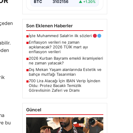
OR
BTC
3102156
▲ +1.20%
i
tçeden
Son Eklenen Haberler
İşte Muhammed Salah’ın ilk sözleri
■
ilir.
Enflasyon verileri ne zaman
■
açıklanacak? 2026 TÜİK mart ayı
eden
enflasyon verileri
2026 Kurban Bayramı emekli ikramiyeleri
■
ne zaman yatacak?
Dış Mekan Yaşam alanlarında Estetik ve
■
bahçe mutfağı Tasarımları
rik
700 Lira Alacağı İçin IBAN Verip İşinden
■
Oldu: Protez Bacaklı Temizlik
Görevlisinin Zaferi ve Dramı
Güncel
ha
ve bu