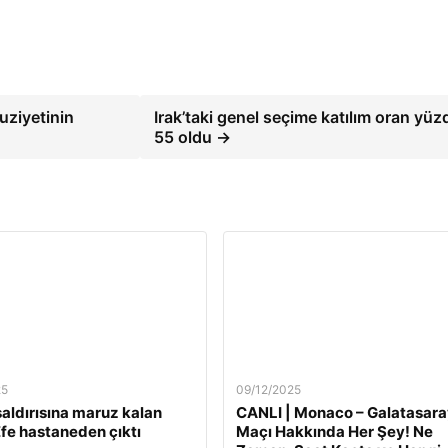
ziyetinin
Irak’taki genel seçime katılım oran yüz
55 oldu →
25
09/12/2025
 saldırısına maruz kalan
CANLI | Monaco – Galatasara
fe hastaneden çıktı
Maçı Hakkında Her Şey! Ne