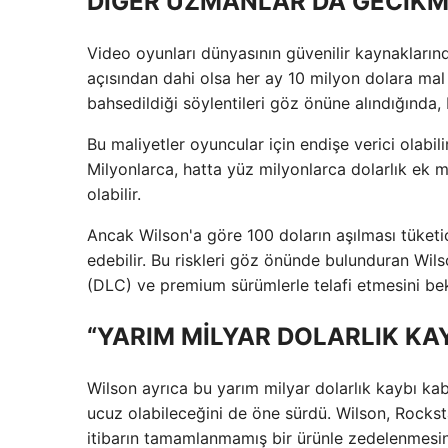
DİĞER UZMANLAR DA GECİKM
Video oyunları dünyasının güvenilir kaynaklar
açısından dahi olsa her ay 10 milyon dolara mal
bahsedildiği söylentileri göz önüne alındığında, 
Bu maliyetler oyuncular için endişe verici olabili
Milyonlarca, hatta yüz milyonlarca dolarlık ek
olabilir.
Ancak Wilson'a göre 100 doların aşılması tüketici
edebilir. Bu riskleri göz önünde bulunduran Wilson
(DLC) ve premium sürümlerle telafi etmesini bek
“YARIM MİLYAR DOLARLIK K
Wilson ayrıca bu yarım milyar dolarlık kaybı k
ucuz olabileceğini de öne sürdü. Wilson, Rocks
itibarın tamamlanmamış bir ürünle zedelenmesin