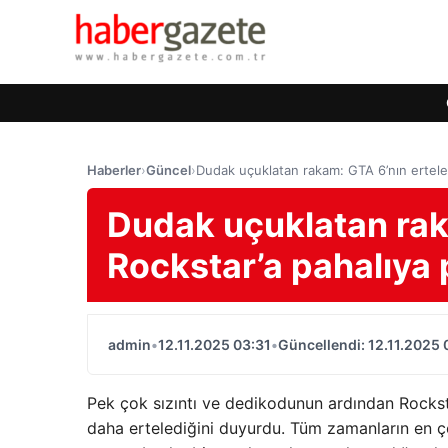
Haberler
›
Güncel
›
Dudak uçuklatan rakam: GTA 6’nın ertelen
Dudak uçuklatan rak
Rockstar’a pahalıya p
admin
•
12.11.2025 03:31
•
Güncellendi: 12.11.2025 
Pek çok sızıntı ve dedikodunun ardından Rocksta
daha ertelediğini duyurdu. Tüm zamanların en 