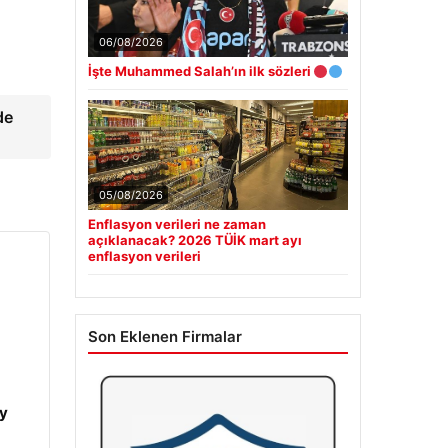
06/08/2026
İşte Muhammed Salah’ın ilk sözleri
de
05/08/2026
Enflasyon verileri ne zaman
açıklanacak? 2026 TÜİK mart ayı
enflasyon verileri
Son Eklenen Firmalar
y