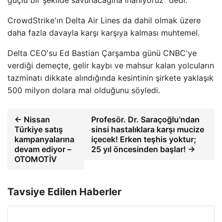
güçlü bir şekilde savunacağına inanıyoruz” dedi.
CrowdStrike'ın Delta Air Lines da dahil olmak üzere
daha fazla davayla karşı karşıya kalması muhtemel.
Delta CEO'su Ed Bastian Çarşamba günü CNBC'ye
verdiği demeçte, gelir kaybı ve mahsur kalan yolcuların
tazminatı dikkate alındığında kesintinin şirkete yaklaşık
500 milyon dolara mal olduğunu söyledi.
← Nissan
Profesör. Dr. Saraçoğlu'ndan
Türkiye satış
sinsi hastalıklara karşı mucize
kampanyalarına
içecek! Erken teşhis yoktur;
devam ediyor –
25 yıl öncesinden başlar! →
OTOMOTİV
Tavsiye Edilen Haberler