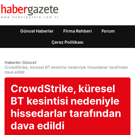
Güncel Haberler
Firma Rehberi
Forum
Çerez Politikası
Haberler
›
Güncel
›
CrowdStrike, küresel BT kesintisi nedeniyle hissedarlar tarafından
dava edildi
CrowdStrike, küresel
BT kesintisi nedeniyle
hissedarlar tarafından
dava edildi