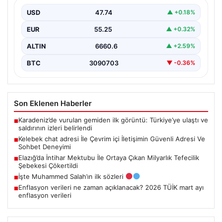
Deneyimi
USD
47.74
▲ +0.18%
Dijital çağında bireylerin seviyeli bir şekilde iletişim
sağlaması ciddi bir değer taşımaktadır. Halen birçok…
EUR
55.25
▲ +0.32%
ALTIN
6660.6
▲ +2.59%
BTC
3090703
▼ -0.36%
Son Eklenen Haberler
Karadeniz’de vurulan gemiden ilk görüntü: Türkiye’ye ulaştı ve
■
saldırının izleri belirlendi
Kelebek chat adresi İle Çevrim içi İletişimin Güvenli Adresi Ve
■
Sohbet Deneyimi
Elazığ’da İntihar Mektubu İle Ortaya Çıkan Milyarlık Tefecilik
■
Şebekesi Çökertildi
İşte Muhammed Salah’ın ilk sözleri
■
Enflasyon verileri ne zaman açıklanacak? 2026 TÜİK mart ayı
■
enflasyon verileri