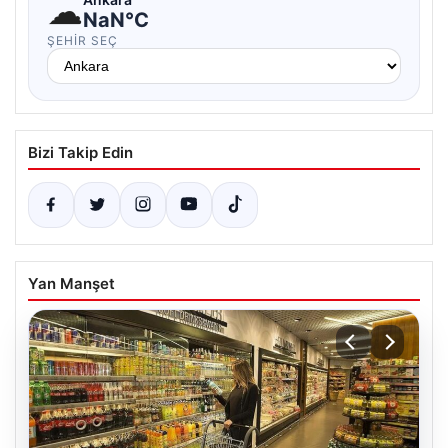
☁
NaN°C
ŞEHIR SEÇ
Bizi Takip Edin
Yan Manşet