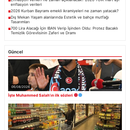
■
enflasyon verileri
2026 Kurban Bayramı emekli ikramiyeleri ne zaman yatacak?
■
Dış Mekan Yaşam alanlarında Estetik ve bahçe mutfağı
■
Tasarımları
700 Lira Alacağı İçin IBAN Verip İşinden Oldu: Protez Bacaklı
■
Temizlik Görevlisinin Zaferi ve Dramı
Güncel
06/08/2026
İşte Muhammed Salah’ın ilk sözleri