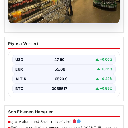
05.08.2026
Enflasyon verileri ne zaman
Piyasa Verileri
açıklanacak? 2026 TÜİK mart ayı
enflasyon verileri
USD
47.60
▲ +0.06%
EUR
55.08
▲ +0.11%
ALTIN
6523.9
▲ +0.43%
BTC
3065517
▲ +0.59%
Son Eklenen Haberler
İşte Muhammed Salah’ın ilk sözleri
■
Enflasyon verileri ne zaman açıklanacak? 2026 TÜİK mart ayı