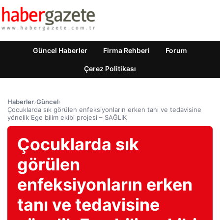
Güncel Haberler
Firma Rehberi
Forum
Çerez Politikası
Haberler
›
Güncel
›
Çocuklarda sık görülen enfeksiyonların erken tanı ve tedavisine
yönelik Ege bilim ekibi projesi – SAĞLIK
Çocuklarda sık
görülen
enfeksiyonların erken
tanı ve tedavisine