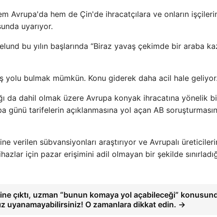
e hem Avrupa'da hem de Çin'de ihracatçılara ve onların işçileri
sunda uyarıyor.
lund bu yılın başlarında “Biraz yavaş çekimde bir araba ka
 yolu bulmak mümkün. Konu giderek daha acil hale geliyor.
ğı da dahil olmak üzere Avrupa konyak ihracatına yönelik bi
a günü tarifelerin açıklanmasına yol açan AB soruşturmasın
ne verilen sübvansiyonları araştırıyor ve Avrupalı ​​üreticiler
ihazlar için pazar erişimini adil olmayan bir şekilde sınırladığ
erine çıktı, uzman “bunun komaya yol açabileceği” konusun
ız uyanamayabilirsiniz! O zamanlara dikkat edin. →