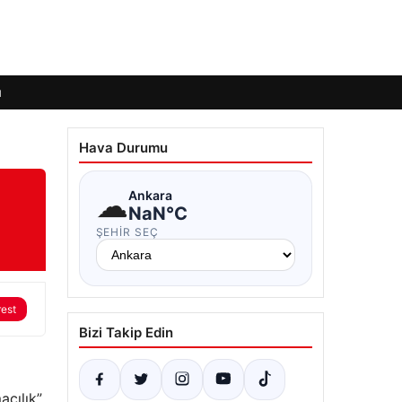
ı
Hava Durumu
☁
Ankara
NaN°C
ŞEHIR SEÇ
rest
Bizi Takip Edin
acılık”