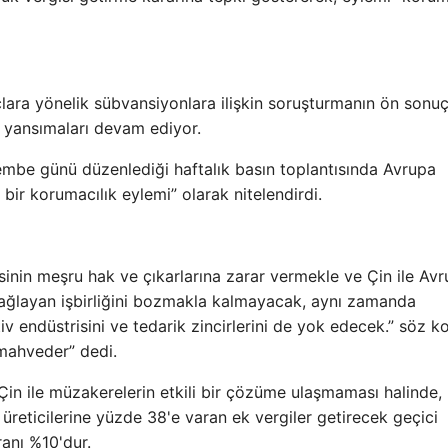
lara yönelik sübvansiyonlara ilişkin soruşturmanın ön sonuç
n yansımaları devam ediyor.
mbe günü düzenlediği haftalık basın toplantısında Avrupa
z bir korumacılık eylemi” olarak nitelendirdi.
risinin meşru hak ve çıkarlarına zarar vermekle ve Çin ile Av
r sağlayan işbirliğini bozmakla kalmayacak, aynı zamanda
v endüstrisini ve tedarik zincirlerini de yok edecek.” söz k
mahveder” dedi.
in ile müzakerelerin etkili bir çözüme ulaşmaması halinde,
üreticilerine yüzde 38'e varan ek vergiler getirecek geçici
ranı %10'dur.