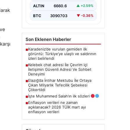
bir değer taşımaktadır. Halen
ALTIN
6660.6
▲ +2.59%
birçok…
larak
BTC
3090703
▼ -0.36%
 ve
n
Son Eklenen Haberler
 karşı
Karadeniz’de vurulan gemiden ilk
■
görüntü: Türkiye’ye ulaştı ve saldırının
izleri belirlendi
Kelebek chat adresi İle Çevrim içi
■
İletişimin Güvenli Adresi Ve Sohbet
Deneyimi
Elazığ’da İntihar Mektubu İle Ortaya
■
Çıkan Milyarlık Tefecilik Şebekesi
Çökertildi
İşte Muhammed Salah’ın ilk sözleri
■
Enflasyon verileri ne zaman
■
açıklanacak? 2026 TÜİK mart ayı
enflasyon verileri