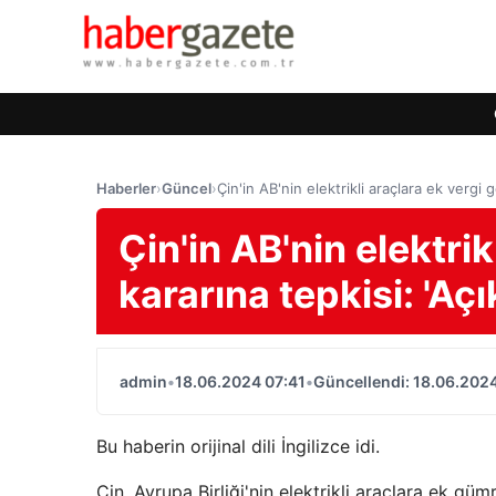
Haberler
›
Güncel
›
Çin'in AB'nin elektrikli araçlara ek vergi 
Çin'in AB'nin elektri
kararına tepkisi: 'Aç
admin
•
18.06.2024 07:41
•
Güncellendi: 18.06.2024
Bu haberin orijinal dili İngilizce idi.
Çin, Avrupa Birliği'nin elektrikli araçlara ek gü