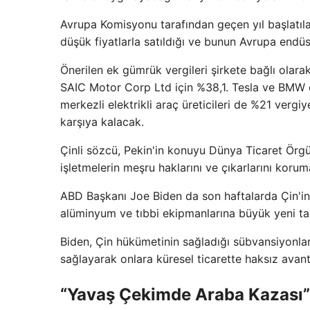
Avrupa Komisyonu tarafından geçen yıl başlatıla
düşük fiyatlarla satıldığı ve bunun Avrupa endüst
Önerilen ek gümrük vergileri şirkete bağlı olara
SAIC Motor Corp Ltd için %38,1. Tesla ve BMW d
merkezli elektrikli araç üreticileri de %21 vergiy
karşıya kalacak.
Çinli sözcü, Pekin'in konuyu Dünya Ticaret Örgü
işletmelerin meşru haklarını ve çıkarlarını korum
ABD Başkanı Joe Biden da son haftalarda Çin'in ele
alüminyum ve tıbbi ekipmanlarına büyük yeni tar
Biden, Çin hükümetinin sağladığı sübvansiyonlar
sağlayarak onlara küresel ticarette haksız avant
“Yavaş Çekimde Araba Kazası”