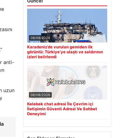
Güncel
ne
zasını
08/08/2026
Karadeniz’de vurulan gemiden ilk
”
görüntü: Türkiye’ye ulaştı ve saldırının
izleri belirlendi
r anti-
ın
in uzun
08/08/2026
ı
Kelebek chat adresi İle Çevrim içi
İletişimin Güvenli Adresi Ve Sohbet
Deneyimi
da