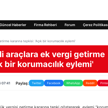
Güncel Haberler
Firma Rehberi
Forum
Çerez Politikas
getirme kararına tepkisi: 'Açık bir korumacılık eylemi'
kli araçlara ek vergi getirme
ık bir korumacılık eylemi'
Paylaş:
 07:41
Twitter
Facebook
WhatsApp
Reddit
Pinte
mrük vergisi getirme kararına tepki göstererek, eylemi “korum