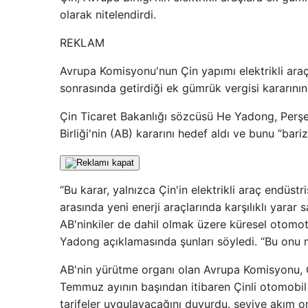
olarak nitelendirdi.
REKLAM
Avrupa Komisyonu'nun Çin yapımı elektrikli araç
sonrasında getirdiği ek gümrük vergisi kararını
Çin Ticaret Bakanlığı sözcüsü He Yadong, Perşe
Birliği'nin (AB) kararını hedef aldı ve bunu “bari
“Bu karar, yalnızca Çin'in elektrikli araç endüst
arasında yeni enerji araçlarında karşılıklı yara
AB'ninkiler de dahil olmak üzere küresel otomoti
Yadong açıklamasında şunları söyledi. “Bu onu 
AB'nin yürütme organı olan Avrupa Komisyonu, Ç
Temmuz ayının başından itibaren Çinli otomobil 
tarifeler uygulayacağını duyurdu. seviye akım o