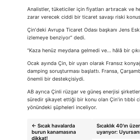
Analistler, tüketiciler için fiyatları artıracak v
zarar verecek ciddi bir ticaret savaşı riski konu
Çin'deki Avrupa Ticaret Odası başkanı Jens Eske
izlemeye benziyor” dedi.
“Kaza henüz meydana gelmedi ve… hâlâ bir çıkış
Ocak ayında Çin, bir uyarı olarak Fransız konya
damping soruşturması başlattı. Fransa, Çarşamb
önemli bir destekçisiydi.
AB ayrıca Çinli rüzgar ve güneş enerjisi şirketleri
süredir şikayet ettiği bir konu olan Çin'in tıbbi c
yönündeki şüpheleri inceliyor.
← Sıcak havalarda
Sıcaklık 40'ın üz
burun kanamasına
uyarıyor: Uyursan
dikkat!