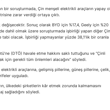
n bir soruşturmada, Çin menşeli elektrikli araçların yapay o
risine zarar verdiği ortaya çıktı.
k değişecektir. Sonuç olarak BYD için %17,4, Geely için %20
e dahil olmak üzere soruşturmada işbirliği yapan diğer Çi
e tabi olacak. İşbirliği yapmayanlar yüzde 38,1'lik bir oranla
tü'ne (DTÖ) havale etme hakkını saklı tuttuğunu ve “Çinli
ak için gerekli tüm önlemleri alacağını” söyledi.
ktrikli araçlarına, gelişmiş pillerine, güneş pillerine, çelik,
ifeler uyguladı.
ın, ülkedeki şirketlerin kâr etmek zorunda kalmamasını
aj sağladığını söyledi.