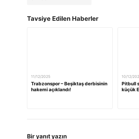
Tavsiye Edilen Haberler
11/12/2025
10/12/20
Trabzonspor – Beşiktaş derbisinin
Pitbull
hakemi açıklandı!
küçük E
Bir yanıt yazın