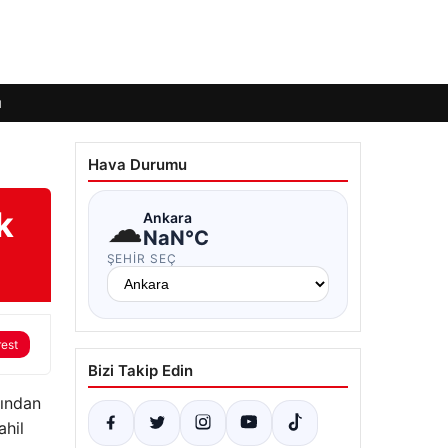
ı
Hava Durumu
k
☁
Ankara
NaN°C
ŞEHIR SEÇ
rest
Bizi Takip Edin
fından
ahil