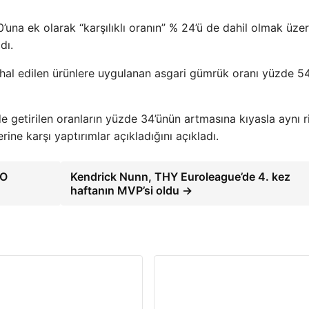
’una ek olarak “karşılıklı oranın” % 24’ü de dahil olmak üze
dı.
 ithal edilen ürünlere uygulanan asgari gümrük oranı yüzde 54
nde getirilen oranların yüzde 34’ünün artmasına kıyasla aynı r
ine karşı yaptırımlar açıkladığını açıkladı.
 O
Kendrick Nunn, THY Euroleague’de 4. kez
haftanın MVP’si oldu →