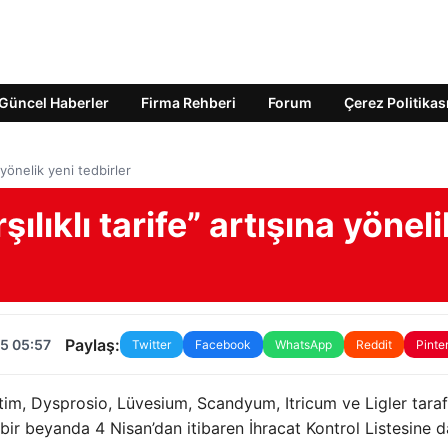
Güncel Haberler
Firma Rehberi
Forum
Çerez Politikas
a yönelik yeni tedbirler
ılıklı tarife” artışına yöneli
Paylaş:
5 05:57
Twitter
Facebook
WhatsApp
Reddit
Pinte
tim, Dysprosio, Lüvesium, Scandyum, Itricum ve Ligler tara
 bir beyanda 4 Nisan’dan itibaren İhracat Kontrol Listesine d