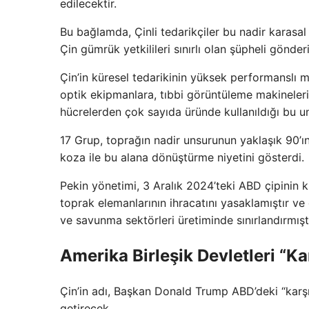
edilecektir.
Bu bağlamda, Çinli tedarikçiler bu nadir karasal
Çin gümrük yetkilileri sınırlı olan şüpheli gönder
Çin’in küresel tedarikinin yüksek performanslı m
optik ekipmanlara, tıbbi görüntüleme makineleri iç
hücrelerden çok sayıda üründe kullanıldığı bu un
17 Grup, toprağın nadir unsurunun yaklaşık 90’ını 
koza ile bu alana dönüştürme niyetini gösterdi.
Pekin yönetimi, 3 Aralık 2024’teki ABD çipinin k
toprak elemanlarının ihracatını yasaklamıştır ve gr
ve savunma sektörleri üretiminde sınırlandırmıştı
Amerika Birleşik Devletleri “Ka
Çin’in adı, Başkan Donald Trump ABD’deki “karşı
getirecek.