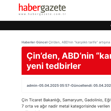
Haberler
›
Güncel
›
Çin’den, ABD’nin “karşılıklı tarife” artışın
Çin’den, ABD’nin “karş
yeni tedbirler
admin
•
05.04.2025 05:57
•
Güncellendi: 05.04.202
Çin Ticaret Bakanlığı, Samaryum, Gadolinio, Eği
7 orta ve ağır nadir metal kategorisinde verilen