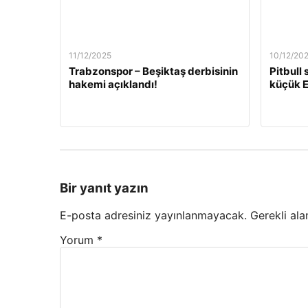
11/12/2025
10/12/20
Trabzonspor – Beşiktaş derbisinin
Pitbull
hakemi açıklandı!
küçük E
Bir yanıt yazın
E-posta adresiniz yayınlanmayacak.
Gerekli ala
Yorum
*