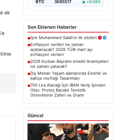
BTC
3065517
▲ +0.59%
re ek
Son Eklenen Haberler
’e
İşte Muhammed Salah’ın ilk sözleri
■
Enflasyon verileri ne zaman
■
açıklanacak? 2026 TÜİK mart ayı
itime
enflasyon verileri
2026 Kurban Bayramı emekli ikramiyeleri
■
ne zaman yatacak?
Dış Mekan Yaşam alanlarında Estetik ve
■
bahçe mutfağı Tasarımları
700 Lira Alacağı İçin IBAN Verip İşinden
■
Oldu: Protez Bacaklı Temizlik
Görevlisinin Zaferi ve Dramı
Güncel