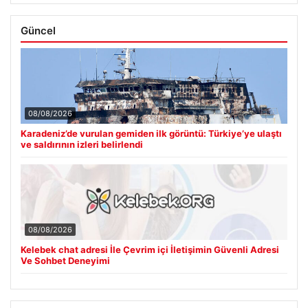
Güncel
08/08/2026
Karadeniz’de vurulan gemiden ilk görüntü: Türkiye’ye ulaştı
ve saldırının izleri belirlendi
08/08/2026
Kelebek chat adresi İle Çevrim içi İletişimin Güvenli Adresi
Ve Sohbet Deneyimi