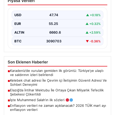
Piyasa Verileri
İletişimin Güvenli Adresi Ve Sohbet
Deneyimi
USD
47.74
▲ +0.18%
Dijital çağında bireylerin seviyeli bir şekilde iletişim
sağlaması ciddi bir değer taşımaktadır. Halen birçok…
EUR
55.25
▲ +0.32%
ALTIN
6660.6
▲ +2.59%
BTC
3090703
▼ -0.36%
Son Eklenen Haberler
Karadeniz’de vurulan gemiden ilk görüntü: Türkiye’ye ulaştı
■
ve saldırının izleri belirlendi
Kelebek chat adresi İle Çevrim içi İletişimin Güvenli Adresi Ve
■
Sohbet Deneyimi
Elazığ’da İntihar Mektubu İle Ortaya Çıkan Milyarlık Tefecilik
■
Şebekesi Çökertildi
İşte Muhammed Salah’ın ilk sözleri
■
Enflasyon verileri ne zaman açıklanacak? 2026 TÜİK mart ayı
■
enflasyon verileri